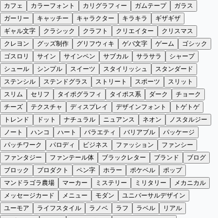
カフェ
カラーフォント
カリグラフィー
ガムテープ
ガラス
ガーリー
キャッチー
キャラクター
キラキラ
ギザギザ
ギャル文字
クラシック
クラフト
クリエイター
クリスマス
クレヨン
グッズ制作
グリフウィキ
ゲバ文字
ゲーム
ゴシック
ゴスロリ
サイン
サインペン
サブカル
サラサラ
シャープ
シュール
シンプル
スイーツ
スタイリッシュ
スタンダード
ステンシル
ステンドグラス
ストリート
スポーツ
スリット
スリム
セリフ
タイポグラフィ
タイポス系
ダーク
チョーク
チーズ
テクスチャ
ディスプレイ
デザインフォント
トゲトゲ
トレンド
ドット
ナチュラル
ニュアンス
ネオン
ノスタルジー
ノート
ハンコ
ハート
バラエティ
バリアブル
パッケージ
パッチワーク
パロディ
ビジネス
ファッション
ファンシー
ファンタジー
ファンテール体
ブラックレター
ブランド
ブログ
ブロック
プロダクト
ペン字
ホラー
ポケベル
ポップ
マンドラゴラ農場
マーカー
ミステリー
ミリタリー
メカニカル
メッセージカード
メニュー
モダン
ユニバーサルデザイン
ユーモア
ライフスタイル
ラノベ
ラフ
ラベル
リアル