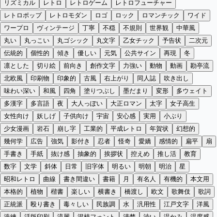
リズミカル
レトロ
レトロゲーム
レトロフューチャー
レトロポップ
レトロモダン
ロゴ
ロック
ロマンチック
ワイド
ワープロ
ヴィンテージ
丁寧
不穏
不規則
世界観
中華風
丸い
丸っこい
丸ゴシック
丸文字
乙女チック
予告状
二次元
伝統的
個性的
傾き
優しい
元気
公共サイン
再現
冬
凛とした
切り絵
前向き
創作文字
力強い
動物
動画
勘亭流
北欧風
印刷物
印象的
古風
右上がり
同人誌
吹き出し
味わい深い
和風
四角
塗りつぶし
墨だまり
変形
多ウェイト
多漢字
多言語
夜
大人っぽい
大正ロマン
太字
女子高生
女性向け
妖しげ
子供向け
宇宙
安心感
実用
小ぶり
少女漫画
岩石
崩し字
工業的
平成レトロ
年賀状
幻想的
幾何学
広告
強気
影付き
忍者
怪奇
愛嬌
感情的
扁平
扇
手書き
手紙
抜け感
抽象的
挨拶状
控えめ
推し活
教育
数字
文学
斜体
日常
旧字体
明るい
明朝
明治
星
昭和レトロ
曲線
書き間違い
書籍
月
有名人
有機的
本文用
本格的
植物
楷書
楽しい
横書き
橋渡し
欧文
歌舞伎
歌詞
正統派
殴り書き
毒々しい
民族調
水
汎用性
江戸文字
洋風
洗練
活版印刷
流麗
混植フォント
清楚
渋い
温かみ
温度感