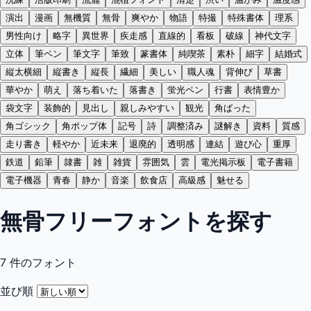
演出
漫画
無機質
無骨
爽やか
物語
特撮
特殊書体
理系
男性向け
略字
異世界
疾走感
直線的
看板
破線
神代文字
立体
筆ペン
筆文字
筆致
篆書体
純喫茶
素朴
細字
結婚式
縦太横細
縦書き
縦長
繊細
美しい
職人魂
背伸び
草書
華やか
萌え
落ち着いた
落書き
蛍光ペン
行書
表情豊か
袋文字
装飾的
見出し
親しみやすい
観光
角ばった
角ゴシック
角ポップ体
記号
詩
調整済み
謎解き
資料
質感
走り書き
軽やか
近未来
退廃的
透明感
連結
遊び心
重厚
鉄道
鉛筆
隷書
雑
雑貨
雰囲気
雲
電光掲示板
電子書籍
電子機器
青春
静か
音楽
飲食店
高級感
魅せる
無骨フリーフォントを探す
7
件のフォント
並び順