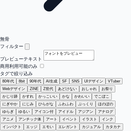
無骨
フィルター
プレビューテキスト
商用利用可能のみ
タグで絞り込み
80年代
8bit
90年代
AI生成
SF
SNS
UIデザイン
VTuber
Webデザイン
ZINE
Z世代
あどけない
おしゃれ
お祭り
かじり跡
かすれ
かっこいい
かな
かわいい
でこぼこ
にぎやか
にじみ
ひらがな
ふわふわ
ぷっくり
ほのぼの
ゆらぎ
ゆるい
アイコン付
アイドル
アジアン
アナログ
アニメ
アンチック体
アート
イベント
イラスト
インク
インパクト
エッジ
エモい
エレガント
カジュアル
カタカナ