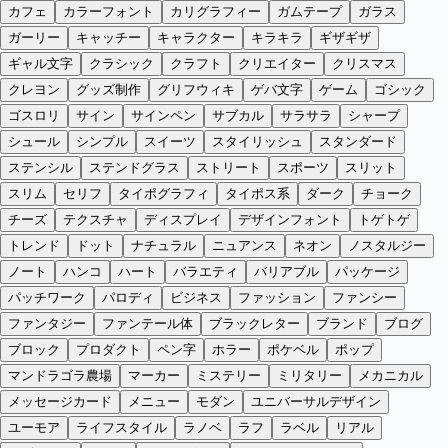
カフェ
カラーフォント
カリグラフィー
ガムテープ
ガラス
ガーリー
キャッチー
キャラクター
キラキラ
ギザギザ
ギャル文字
クラシック
クラフト
クリエイター
クリスマス
クレヨン
グッズ制作
グリフウィキ
ゲバ文字
ゲーム
ゴシック
ゴスロリ
サイン
サインペン
サブカル
サラサラ
シャープ
シュール
シンプル
スイーツ
スタイリッシュ
スタンダード
ステンシル
ステンドグラス
ストリート
スポーツ
スリット
スリム
セリフ
タイポグラフィ
タイポス系
ダーク
チョーク
チーズ
テクスチャ
ディスプレイ
デザインフォント
トゲトゲ
トレンド
ドット
ナチュラル
ニュアンス
ネオン
ノスタルジー
ノート
ハンコ
ハート
バラエティ
バリアブル
パッケージ
パッチワーク
パロディ
ビジネス
ファッション
ファンシー
ファンタジー
ファンテール体
ブラックレター
ブランド
ブログ
ブロック
プロダクト
ペン字
ホラー
ポケベル
ポップ
マンドラゴラ農場
マーカー
ミステリー
ミリタリー
メカニカル
メッセージカード
メニュー
モダン
ユニバーサルデザイン
ユーモア
ライフスタイル
ラノベ
ラフ
ラベル
リアル