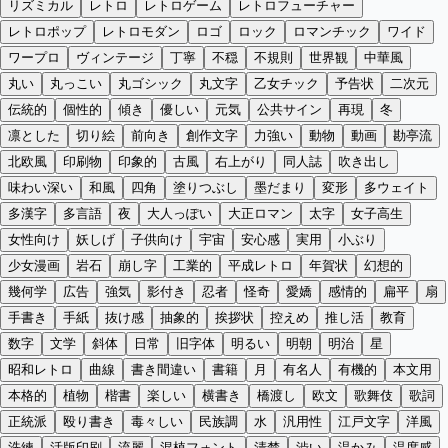
リズミカル
レトロ
レトロゲーム
レトロフューチャー
レトロポップ
レトロモダン
ロゴ
ロック
ロマンチック
ワイド
ワープロ
ヴィンテージ
丁寧
不穏
不規則
世界観
中華風
丸い
丸っこい
丸ゴシック
丸文字
乙女チック
予告状
二次元
伝統的
個性的
傾き
優しい
元気
公共サイン
再現
冬
凛とした
切り絵
前向き
創作文字
力強い
動物
動画
勘亭流
北欧風
印刷物
印象的
古風
右上がり
同人誌
吹き出し
味わい深い
和風
四角
塗りつぶし
墨だまり
変形
多ウェイト
多漢字
多言語
夜
大人っぽい
大正ロマン
太字
女子高生
女性向け
妖しげ
子供向け
宇宙
安心感
実用
小ぶり
少女漫画
岩石
崩し字
工業的
平成レトロ
年賀状
幻想的
幾何学
広告
強気
影付き
忍者
怪奇
愛嬌
感情的
扁平
扇
手書き
手紙
抜け感
抽象的
挨拶状
控えめ
推し活
教育
数字
文学
斜体
日常
旧字体
明るい
明朝
明治
星
昭和レトロ
曲線
書き間違い
書籍
月
有名人
有機的
本文用
本格的
植物
楷書
楽しい
横書き
橋渡し
欧文
歌舞伎
歌詞
正統派
殴り書き
毒々しい
民族調
水
汎用性
江戸文字
洋風
洗練
活版印刷
流麗
混植フォント
清楚
渋い
温かみ
温度感