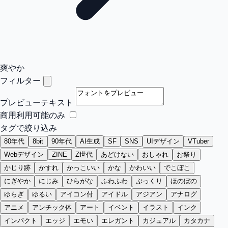
爽やか
フィルター
プレビューテキスト
商用利用可能のみ
タグで絞り込み
80年代
8bit
90年代
AI生成
SF
SNS
UIデザイン
VTuber
Webデザイン
ZINE
Z世代
あどけない
おしゃれ
お祭り
かじり跡
かすれ
かっこいい
かな
かわいい
でこぼこ
にぎやか
にじみ
ひらがな
ふわふわ
ぷっくり
ほのぼの
ゆらぎ
ゆるい
アイコン付
アイドル
アジアン
アナログ
アニメ
アンチック体
アート
イベント
イラスト
インク
インパクト
エッジ
エモい
エレガント
カジュアル
カタカナ