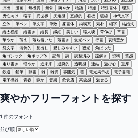
演出
漫画
無機質
無骨
爽やか
物語
特撮
特殊書体
理系
男性向け
略字
異世界
疾走感
直線的
看板
破線
神代文字
立体
筆ペン
筆文字
筆致
篆書体
純喫茶
素朴
細字
結婚式
縦太横細
縦書き
縦長
繊細
美しい
職人魂
背伸び
草書
華やか
萌え
落ち着いた
落書き
蛍光ペン
行書
表情豊か
袋文字
装飾的
見出し
親しみやすい
観光
角ばった
角ゴシック
角ポップ体
記号
詩
調整済み
謎解き
資料
質感
走り書き
軽やか
近未来
退廃的
透明感
連結
遊び心
重厚
鉄道
鉛筆
隷書
雑
雑貨
雰囲気
雲
電光掲示板
電子書籍
電子機器
青春
静か
音楽
飲食店
高級感
魅せる
爽やかフリーフォントを探す
1
件のフォント
並び順