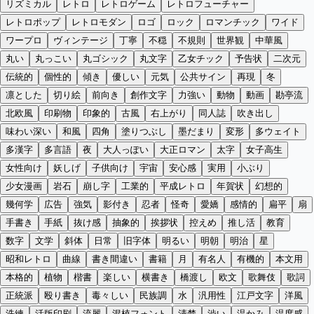
リズミカル
レトロ
レトロゲーム
レトロフューチャー
レトロポップ
レトロモダン
ロゴ
ロック
ロマンチック
ワイド
ワープロ
ヴィンテージ
丁寧
不穏
不規則
世界観
中華風
丸い
丸っこい
丸ゴシック
丸文字
乙女チック
予告状
二次元
伝統的
個性的
傾き
優しい
元気
公共サイン
再現
冬
凛とした
切り絵
前向き
創作文字
力強い
動物
動画
勘亭流
北欧風
印刷物
印象的
古風
右上がり
同人誌
吹き出し
味わい深い
和風
四角
塗りつぶし
墨だまり
変形
多ウェイト
多漢字
多言語
夜
大人っぽい
大正ロマン
太字
女子高生
女性向け
妖しげ
子供向け
宇宙
安心感
実用
小ぶり
少女漫画
岩石
崩し字
工業的
平成レトロ
年賀状
幻想的
幾何学
広告
強気
影付き
忍者
怪奇
愛嬌
感情的
扁平
扇
手書き
手紙
抜け感
抽象的
挨拶状
控えめ
推し活
教育
数字
文学
斜体
日常
旧字体
明るい
明朝
明治
星
昭和レトロ
曲線
書き間違い
書籍
月
有名人
有機的
本文用
本格的
植物
楷書
楽しい
横書き
橋渡し
欧文
歌舞伎
歌詞
正統派
殴り書き
毒々しい
民族調
水
汎用性
江戸文字
洋風
洗練
活版印刷
流麗
混植フォント
清楚
渋い
温かみ
温度感