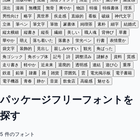
演出
漫画
無機質
無骨
爽やか
物語
特撮
特殊書体
理系
男性向け
略字
異世界
疾走感
直線的
看板
破線
神代文字
立体
筆ペン
筆文字
筆致
篆書体
純喫茶
素朴
細字
結婚式
縦太横細
縦書き
縦長
繊細
美しい
職人魂
背伸び
草書
華やか
萌え
落ち着いた
落書き
蛍光ペン
行書
表情豊か
袋文字
装飾的
見出し
親しみやすい
観光
角ばった
角ゴシック
角ポップ体
記号
詩
調整済み
謎解き
資料
質感
走り書き
軽やか
近未来
退廃的
透明感
連結
遊び心
重厚
鉄道
鉛筆
隷書
雑
雑貨
雰囲気
雲
電光掲示板
電子書籍
電子機器
青春
静か
音楽
飲食店
高級感
魅せる
パッケージフリーフォントを
探す
5
件のフォント