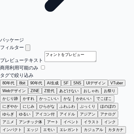
パッケージ
フィルター
プレビューテキスト
商用利用可能のみ
タグで絞り込み
80年代
8bit
90年代
AI生成
SF
SNS
UIデザイン
VTuber
Webデザイン
ZINE
Z世代
あどけない
おしゃれ
お祭り
かじり跡
かすれ
かっこいい
かな
かわいい
でこぼこ
にぎやか
にじみ
ひらがな
ふわふわ
ぷっくり
ほのぼの
ゆらぎ
ゆるい
アイコン付
アイドル
アジアン
アナログ
アニメ
アンチック体
アート
イベント
イラスト
インク
インパクト
エッジ
エモい
エレガント
カジュアル
カタカナ