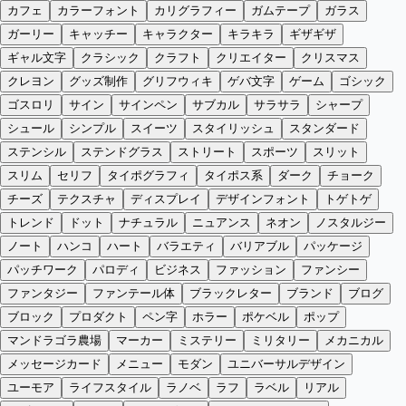
カフェ
カラーフォント
カリグラフィー
ガムテープ
ガラス
ガーリー
キャッチー
キャラクター
キラキラ
ギザギザ
ギャル文字
クラシック
クラフト
クリエイター
クリスマス
クレヨン
グッズ制作
グリフウィキ
ゲバ文字
ゲーム
ゴシック
ゴスロリ
サイン
サインペン
サブカル
サラサラ
シャープ
シュール
シンプル
スイーツ
スタイリッシュ
スタンダード
ステンシル
ステンドグラス
ストリート
スポーツ
スリット
スリム
セリフ
タイポグラフィ
タイポス系
ダーク
チョーク
チーズ
テクスチャ
ディスプレイ
デザインフォント
トゲトゲ
トレンド
ドット
ナチュラル
ニュアンス
ネオン
ノスタルジー
ノート
ハンコ
ハート
バラエティ
バリアブル
パッケージ
パッチワーク
パロディ
ビジネス
ファッション
ファンシー
ファンタジー
ファンテール体
ブラックレター
ブランド
ブログ
ブロック
プロダクト
ペン字
ホラー
ポケベル
ポップ
マンドラゴラ農場
マーカー
ミステリー
ミリタリー
メカニカル
メッセージカード
メニュー
モダン
ユニバーサルデザイン
ユーモア
ライフスタイル
ラノベ
ラフ
ラベル
リアル