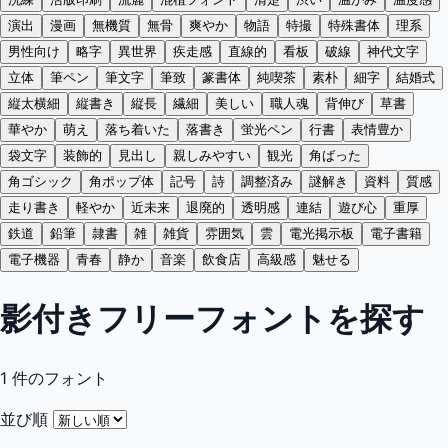
演出
漫画
無機質
無骨
爽やか
物語
特撮
特殊書体
理系
男性向け
略字
異世界
疾走感
直線的
看板
破線
神代文字
立体
筆ペン
筆文字
筆致
篆書体
純喫茶
素朴
細字
結婚式
縦太横細
縦書き
縦長
繊細
美しい
職人魂
背伸び
草書
華やか
萌え
落ち着いた
落書き
蛍光ペン
行書
表情豊か
袋文字
装飾的
見出し
親しみやすい
観光
角ばった
角ゴシック
角ポップ体
記号
詩
調整済み
謎解き
資料
質感
走り書き
軽やか
近未来
退廃的
透明感
連結
遊び心
重厚
鉄道
鉛筆
隷書
雑
雑貨
雰囲気
雲
電光掲示板
電子書籍
電子機器
青春
静か
音楽
飲食店
高級感
魅せる
影付きフリーフォントを探す
1
件のフォント
並び順