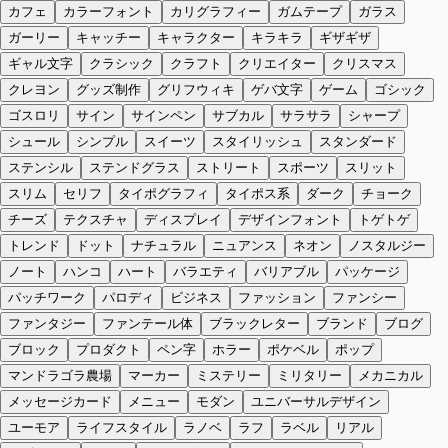
カフェ
カラーフォント
カリグラフィー
ガムテープ
ガラス
ガーリー
キャッチー
キャラクター
キラキラ
ギザギザ
ギャル文字
クラシック
クラフト
クリエイター
クリスマス
クレヨン
グッズ制作
グリフウィキ
ゲバ文字
ゲーム
ゴシック
ゴスロリ
サイン
サインペン
サブカル
サラサラ
シャープ
シュール
シンプル
スイーツ
スタイリッシュ
スタンダード
ステンシル
ステンドグラス
ストリート
スポーツ
スリット
スリム
セリフ
タイポグラフィ
タイポス系
ダーク
チョーク
チーズ
テクスチャ
ディスプレイ
デザインフォント
トゲトゲ
トレンド
ドット
ナチュラル
ニュアンス
ネオン
ノスタルジー
ノート
ハンコ
ハート
バラエティ
バリアブル
パッケージ
パッチワーク
パロディ
ビジネス
ファッション
ファンシー
ファンタジー
ファンテール体
ブラックレター
ブランド
ブログ
ブロック
プロダクト
ペン字
ホラー
ポケベル
ポップ
マンドラゴラ農場
マーカー
ミステリー
ミリタリー
メカニカル
メッセージカード
メニュー
モダン
ユニバーサルデザイン
ユーモア
ライフスタイル
ラノベ
ラフ
ラベル
リアル