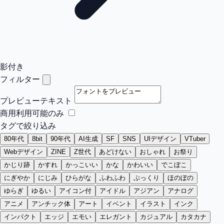
影付き
フィルター
プレビューテキスト
商用利用可能のみ
タグで絞り込み
80年代
8bit
90年代
AI生成
SF
SNS
UIデザイン
VTuber
Webデザイン
ZINE
Z世代
あどけない
おしゃれ
お祭り
かじり跡
かすれ
かっこいい
かな
かわいい
でこぼこ
にぎやか
にじみ
ひらがな
ふわふわ
ぷっくり
ほのぼの
ゆらぎ
ゆるい
アイコン付
アイドル
アジアン
アナログ
アニメ
アンチック体
アート
イベント
イラスト
インク
インパクト
エッジ
エモい
エレガント
カジュアル
カタカナ