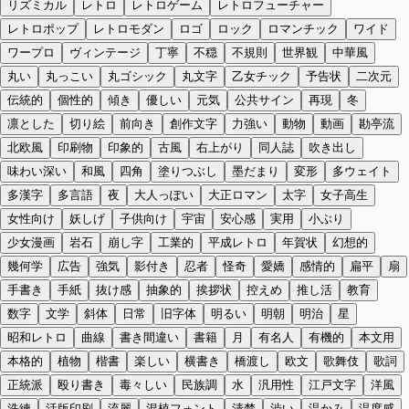
リズミカル
レトロ
レトロゲーム
レトロフューチャー
レトロポップ
レトロモダン
ロゴ
ロック
ロマンチック
ワイド
ワープロ
ヴィンテージ
丁寧
不穏
不規則
世界観
中華風
丸い
丸っこい
丸ゴシック
丸文字
乙女チック
予告状
二次元
伝統的
個性的
傾き
優しい
元気
公共サイン
再現
冬
凛とした
切り絵
前向き
創作文字
力強い
動物
動画
勘亭流
北欧風
印刷物
印象的
古風
右上がり
同人誌
吹き出し
味わい深い
和風
四角
塗りつぶし
墨だまり
変形
多ウェイト
多漢字
多言語
夜
大人っぽい
大正ロマン
太字
女子高生
女性向け
妖しげ
子供向け
宇宙
安心感
実用
小ぶり
少女漫画
岩石
崩し字
工業的
平成レトロ
年賀状
幻想的
幾何学
広告
強気
影付き
忍者
怪奇
愛嬌
感情的
扁平
扇
手書き
手紙
抜け感
抽象的
挨拶状
控えめ
推し活
教育
数字
文学
斜体
日常
旧字体
明るい
明朝
明治
星
昭和レトロ
曲線
書き間違い
書籍
月
有名人
有機的
本文用
本格的
植物
楷書
楽しい
横書き
橋渡し
欧文
歌舞伎
歌詞
正統派
殴り書き
毒々しい
民族調
水
汎用性
江戸文字
洋風
洗練
活版印刷
流麗
混植フォント
清楚
渋い
温かみ
温度感