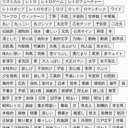
リズミカル
レトロ
レトロゲーム
レトロフューチャー
レトロポップ
レトロモダン
ロゴ
ロック
ロマンチック
ワイド
ワープロ
ヴィンテージ
丁寧
不穏
不規則
世界観
中華風
丸い
丸っこい
丸ゴシック
丸文字
乙女チック
予告状
二次元
伝統的
個性的
傾き
優しい
元気
公共サイン
再現
冬
凛とした
切り絵
前向き
創作文字
力強い
動物
動画
勘亭流
北欧風
印刷物
印象的
古風
右上がり
同人誌
吹き出し
味わい深い
和風
四角
塗りつぶし
墨だまり
変形
多ウェイト
多漢字
多言語
夜
大人っぽい
大正ロマン
太字
女子高生
女性向け
妖しげ
子供向け
宇宙
安心感
実用
小ぶり
少女漫画
岩石
崩し字
工業的
平成レトロ
年賀状
幻想的
幾何学
広告
強気
影付き
忍者
怪奇
愛嬌
感情的
扁平
扇
手書き
手紙
抜け感
抽象的
挨拶状
控えめ
推し活
教育
数字
文学
斜体
日常
旧字体
明るい
明朝
明治
星
昭和レトロ
曲線
書き間違い
書籍
月
有名人
有機的
本文用
本格的
植物
楷書
楽しい
横書き
橋渡し
欧文
歌舞伎
歌詞
正統派
殴り書き
毒々しい
民族調
水
汎用性
江戸文字
洋風
洗練
活版印刷
流麗
混植フォント
清楚
渋い
温かみ
温度感