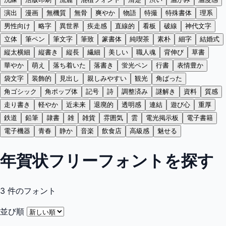
演出
漫画
無機質
無骨
爽やか
物語
特撮
特殊書体
理系
男性向け
略字
異世界
疾走感
直線的
看板
破線
神代文字
立体
筆ペン
筆文字
筆致
篆書体
純喫茶
素朴
細字
結婚式
縦太横細
縦書き
縦長
繊細
美しい
職人魂
背伸び
草書
華やか
萌え
落ち着いた
落書き
蛍光ペン
行書
表情豊か
袋文字
装飾的
見出し
親しみやすい
観光
角ばった
角ゴシック
角ポップ体
記号
詩
調整済み
謎解き
資料
質感
走り書き
軽やか
近未来
退廃的
透明感
連結
遊び心
重厚
鉄道
鉛筆
隷書
雑
雑貨
雰囲気
雲
電光掲示板
電子書籍
電子機器
青春
静か
音楽
飲食店
高級感
魅せる
年賀状フリーフォントを探す
3
件のフォント
並び順