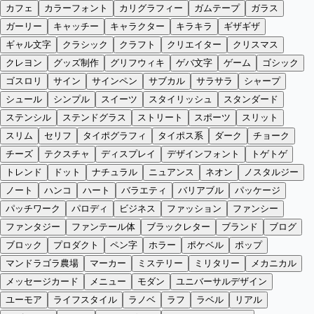
カフェ
カラーフォント
カリグラフィー
ガムテープ
ガラス
ガーリー
キャッチー
キャラクター
キラキラ
ギザギザ
ギャル文字
クラシック
クラフト
クリエイター
クリスマス
クレヨン
グッズ制作
グリフウィキ
ゲバ文字
ゲーム
ゴシック
ゴスロリ
サイン
サインペン
サブカル
サラサラ
シャープ
シュール
シンプル
スイーツ
スタイリッシュ
スタンダード
ステンシル
ステンドグラス
ストリート
スポーツ
スリット
スリム
セリフ
タイポグラフィ
タイポス系
ダーク
チョーク
チーズ
テクスチャ
ディスプレイ
デザインフォント
トゲトゲ
トレンド
ドット
ナチュラル
ニュアンス
ネオン
ノスタルジー
ノート
ハンコ
ハート
バラエティ
バリアブル
パッケージ
パッチワーク
パロディ
ビジネス
ファッション
ファンシー
ファンタジー
ファンテール体
ブラックレター
ブランド
ブログ
ブロック
プロダクト
ペン字
ホラー
ポケベル
ポップ
マンドラゴラ農場
マーカー
ミステリー
ミリタリー
メカニカル
メッセージカード
メニュー
モダン
ユニバーサルデザイン
ユーモア
ライフスタイル
ラノベ
ラフ
ラベル
リアル