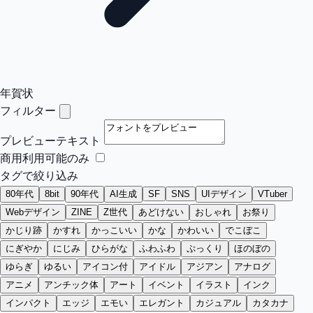
年賀状
フィルター
プレビューテキスト
商用利用可能のみ
タグで絞り込み
80年代
8bit
90年代
AI生成
SF
SNS
UIデザイン
VTuber
Webデザイン
ZINE
Z世代
あどけない
おしゃれ
お祭り
かじり跡
かすれ
かっこいい
かな
かわいい
でこぼこ
にぎやか
にじみ
ひらがな
ふわふわ
ぷっくり
ほのぼの
ゆらぎ
ゆるい
アイコン付
アイドル
アジアン
アナログ
アニメ
アンチック体
アート
イベント
イラスト
インク
インパクト
エッジ
エモい
エレガント
カジュアル
カタカナ