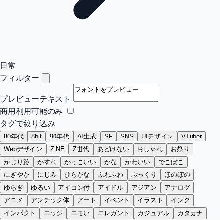
日常
フィルター
プレビューテキスト
商用利用可能のみ
タグで絞り込み
80年代
8bit
90年代
AI生成
SF
SNS
UIデザイン
VTuber
Webデザイン
ZINE
Z世代
あどけない
おしゃれ
お祭り
かじり跡
かすれ
かっこいい
かな
かわいい
でこぼこ
にぎやか
にじみ
ひらがな
ふわふわ
ぷっくり
ほのぼの
ゆらぎ
ゆるい
アイコン付
アイドル
アジアン
アナログ
アニメ
アンチック体
アート
イベント
イラスト
インク
インパクト
エッジ
エモい
エレガント
カジュアル
カタカナ