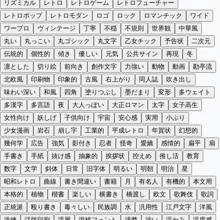
リズミカル
レトロ
レトロゲーム
レトロフューチャー
レトロポップ
レトロモダン
ロゴ
ロック
ロマンチック
ワイド
ワープロ
ヴィンテージ
丁寧
不穏
不規則
世界観
中華風
丸い
丸っこい
丸ゴシック
丸文字
乙女チック
予告状
二次元
伝統的
個性的
傾き
優しい
元気
公共サイン
再現
冬
凛とした
切り絵
前向き
創作文字
力強い
動物
動画
勘亭流
北欧風
印刷物
印象的
古風
右上がり
同人誌
吹き出し
味わい深い
和風
四角
塗りつぶし
墨だまり
変形
多ウェイト
多漢字
多言語
夜
大人っぽい
大正ロマン
太字
女子高生
女性向け
妖しげ
子供向け
宇宙
安心感
実用
小ぶり
少女漫画
岩石
崩し字
工業的
平成レトロ
年賀状
幻想的
幾何学
広告
強気
影付き
忍者
怪奇
愛嬌
感情的
扁平
扇
手書き
手紙
抜け感
抽象的
挨拶状
控えめ
推し活
教育
数字
文学
斜体
日常
旧字体
明るい
明朝
明治
星
昭和レトロ
曲線
書き間違い
書籍
月
有名人
有機的
本文用
本格的
植物
楷書
楽しい
横書き
橋渡し
欧文
歌舞伎
歌詞
正統派
殴り書き
毒々しい
民族調
水
汎用性
江戸文字
洋風
洗練
活版印刷
流麗
混植フォント
清楚
渋い
温かみ
温度感