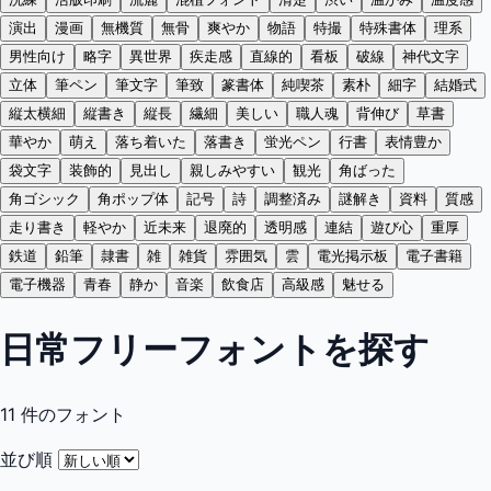
演出
漫画
無機質
無骨
爽やか
物語
特撮
特殊書体
理系
男性向け
略字
異世界
疾走感
直線的
看板
破線
神代文字
立体
筆ペン
筆文字
筆致
篆書体
純喫茶
素朴
細字
結婚式
縦太横細
縦書き
縦長
繊細
美しい
職人魂
背伸び
草書
華やか
萌え
落ち着いた
落書き
蛍光ペン
行書
表情豊か
袋文字
装飾的
見出し
親しみやすい
観光
角ばった
角ゴシック
角ポップ体
記号
詩
調整済み
謎解き
資料
質感
走り書き
軽やか
近未来
退廃的
透明感
連結
遊び心
重厚
鉄道
鉛筆
隷書
雑
雑貨
雰囲気
雲
電光掲示板
電子書籍
電子機器
青春
静か
音楽
飲食店
高級感
魅せる
日常フリーフォントを探す
11
件のフォント
並び順