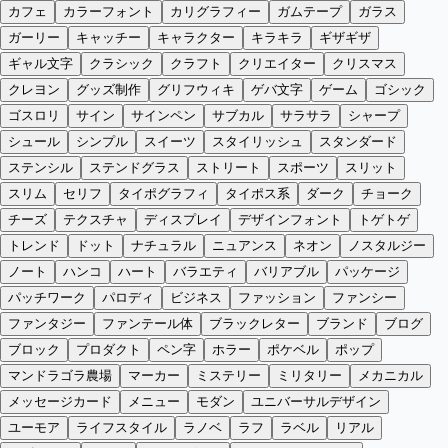
カフェ
カラーフォント
カリグラフィー
ガムテープ
ガラス
ガーリー
キャッチー
キャラクター
キラキラ
ギザギザ
ギャル文字
クラシック
クラフト
クリエイター
クリスマス
クレヨン
グッズ制作
グリフウィキ
ゲバ文字
ゲーム
ゴシック
ゴスロリ
サイン
サインペン
サブカル
サラサラ
シャープ
シュール
シンプル
スイーツ
スタイリッシュ
スタンダード
ステンシル
ステンドグラス
ストリート
スポーツ
スリット
スリム
セリフ
タイポグラフィ
タイポス系
ダーク
チョーク
チーズ
テクスチャ
ディスプレイ
デザインフォント
トゲトゲ
トレンド
ドット
ナチュラル
ニュアンス
ネオン
ノスタルジー
ノート
ハンコ
ハート
バラエティ
バリアブル
パッケージ
パッチワーク
パロディ
ビジネス
ファッション
ファンシー
ファンタジー
ファンテール体
ブラックレター
ブランド
ブログ
ブロック
プロダクト
ペン字
ホラー
ポケベル
ポップ
マンドラゴラ農場
マーカー
ミステリー
ミリタリー
メカニカル
メッセージカード
メニュー
モダン
ユニバーサルデザイン
ユーモア
ライフスタイル
ラノベ
ラフ
ラベル
リアル