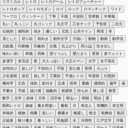
リズミカル
レトロ
レトロゲーム
レトロフューチャー
レトロポップ
レトロモダン
ロゴ
ロック
ロマンチック
ワイド
ワープロ
ヴィンテージ
丁寧
不穏
不規則
世界観
中華風
丸い
丸っこい
丸ゴシック
丸文字
乙女チック
予告状
二次元
伝統的
個性的
傾き
優しい
元気
公共サイン
再現
冬
凛とした
切り絵
前向き
創作文字
力強い
動物
動画
勘亭流
北欧風
印刷物
印象的
古風
右上がり
同人誌
吹き出し
味わい深い
和風
四角
塗りつぶし
墨だまり
変形
多ウェイト
多漢字
多言語
夜
大人っぽい
大正ロマン
太字
女子高生
女性向け
妖しげ
子供向け
宇宙
安心感
実用
小ぶり
少女漫画
岩石
崩し字
工業的
平成レトロ
年賀状
幻想的
幾何学
広告
強気
影付き
忍者
怪奇
愛嬌
感情的
扁平
扇
手書き
手紙
抜け感
抽象的
挨拶状
控えめ
推し活
教育
数字
文学
斜体
日常
旧字体
明るい
明朝
明治
星
昭和レトロ
曲線
書き間違い
書籍
月
有名人
有機的
本文用
本格的
植物
楷書
楽しい
横書き
橋渡し
欧文
歌舞伎
歌詞
正統派
殴り書き
毒々しい
民族調
水
汎用性
江戸文字
洋風
洗練
活版印刷
流麗
混植フォント
清楚
渋い
温かみ
温度感