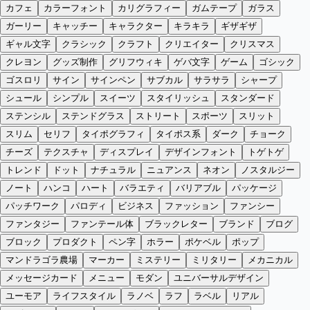
カフェ
カラーフォント
カリグラフィー
ガムテープ
ガラス
ガーリー
キャッチー
キャラクター
キラキラ
ギザギザ
ギャル文字
クラシック
クラフト
クリエイター
クリスマス
クレヨン
グッズ制作
グリフウィキ
ゲバ文字
ゲーム
ゴシック
ゴスロリ
サイン
サインペン
サブカル
サラサラ
シャープ
シュール
シンプル
スイーツ
スタイリッシュ
スタンダード
ステンシル
ステンドグラス
ストリート
スポーツ
スリット
スリム
セリフ
タイポグラフィ
タイポス系
ダーク
チョーク
チーズ
テクスチャ
ディスプレイ
デザインフォント
トゲトゲ
トレンド
ドット
ナチュラル
ニュアンス
ネオン
ノスタルジー
ノート
ハンコ
ハート
バラエティ
バリアブル
パッケージ
パッチワーク
パロディ
ビジネス
ファッション
ファンシー
ファンタジー
ファンテール体
ブラックレター
ブランド
ブログ
ブロック
プロダクト
ペン字
ホラー
ポケベル
ポップ
マンドラゴラ農場
マーカー
ミステリー
ミリタリー
メカニカル
メッセージカード
メニュー
モダン
ユニバーサルデザイン
ユーモア
ライフスタイル
ラノベ
ラフ
ラベル
リアル