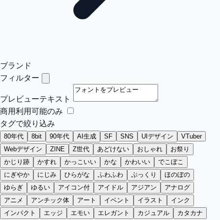
ブランド
フィルター
プレビューテキスト
商用利用可能のみ
タグで絞り込み
80年代
8bit
90年代
AI生成
SF
SNS
UIデザイン
VTuber
Webデザイン
ZINE
Z世代
あどけない
おしゃれ
お祭り
かじり跡
かすれ
かっこいい
かな
かわいい
でこぼこ
にぎやか
にじみ
ひらがな
ふわふわ
ぷっくり
ほのぼの
ゆらぎ
ゆるい
アイコン付
アイドル
アジアン
アナログ
アニメ
アンチック体
アート
イベント
イラスト
インク
インパクト
エッジ
エモい
エレガント
カジュアル
カタカナ