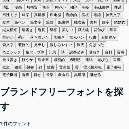
演出
漫画
無機質
無骨
爽やか
物語
特撮
特殊書体
理系
男性向け
略字
異世界
疾走感
直線的
看板
破線
神代文字
立体
筆ペン
筆文字
筆致
篆書体
純喫茶
素朴
細字
結婚式
縦太横細
縦書き
縦長
繊細
美しい
職人魂
背伸び
草書
華やか
萌え
落ち着いた
落書き
蛍光ペン
行書
表情豊か
袋文字
装飾的
見出し
親しみやすい
観光
角ばった
角ゴシック
角ポップ体
記号
詩
調整済み
謎解き
資料
質感
走り書き
軽やか
近未来
退廃的
透明感
連結
遊び心
重厚
鉄道
鉛筆
隷書
雑
雑貨
雰囲気
雲
電光掲示板
電子書籍
電子機器
青春
静か
音楽
飲食店
高級感
魅せる
ブランドフリーフォントを探
す
1
件のフォント