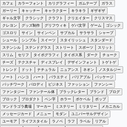
カフェ
カラーフォント
カリグラフィー
ガムテープ
ガラス
ガーリー
キャッチー
キャラクター
キラキラ
ギザギザ
ギャル文字
クラシック
クラフト
クリエイター
クリスマス
クレヨン
グッズ制作
グリフウィキ
ゲバ文字
ゲーム
ゴシック
ゴスロリ
サイン
サインペン
サブカル
サラサラ
シャープ
シュール
シンプル
スイーツ
スタイリッシュ
スタンダード
ステンシル
ステンドグラス
ストリート
スポーツ
スリット
スリム
セリフ
タイポグラフィ
タイポス系
ダーク
チョーク
チーズ
テクスチャ
ディスプレイ
デザインフォント
トゲトゲ
トレンド
ドット
ナチュラル
ニュアンス
ネオン
ノスタルジー
ノート
ハンコ
ハート
バラエティ
バリアブル
パッケージ
パッチワーク
パロディ
ビジネス
ファッション
ファンシー
ファンタジー
ファンテール体
ブラックレター
ブランド
ブログ
ブロック
プロダクト
ペン字
ホラー
ポケベル
ポップ
マンドラゴラ農場
マーカー
ミステリー
ミリタリー
メカニカル
メッセージカード
メニュー
モダン
ユニバーサルデザイン
ユーモア
ライフスタイル
ラノベ
ラフ
ラベル
リアル