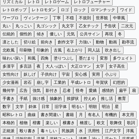
リズミカル
レトロ
レトロゲーム
レトロフューチャー
レトロポップ
レトロモダン
ロゴ
ロック
ロマンチック
ワイド
ワープロ
ヴィンテージ
丁寧
不穏
不規則
世界観
中華風
丸い
丸っこい
丸ゴシック
丸文字
乙女チック
予告状
二次元
伝統的
個性的
傾き
優しい
元気
公共サイン
再現
冬
凛とした
切り絵
前向き
創作文字
力強い
動物
動画
勘亭流
北欧風
印刷物
印象的
古風
右上がり
同人誌
吹き出し
味わい深い
和風
四角
塗りつぶし
墨だまり
変形
多ウェイト
多漢字
多言語
夜
大人っぽい
大正ロマン
太字
女子高生
女性向け
妖しげ
子供向け
宇宙
安心感
実用
小ぶり
少女漫画
岩石
崩し字
工業的
平成レトロ
年賀状
幻想的
幾何学
広告
強気
影付き
忍者
怪奇
愛嬌
感情的
扁平
扇
手書き
手紙
抜け感
抽象的
挨拶状
控えめ
推し活
教育
数字
文学
斜体
日常
旧字体
明るい
明朝
明治
星
昭和レトロ
曲線
書き間違い
書籍
月
有名人
有機的
本文用
本格的
植物
楷書
楽しい
横書き
橋渡し
欧文
歌舞伎
歌詞
正統派
殴り書き
毒々しい
民族調
水
汎用性
江戸文字
洋風
洗練
活版印刷
流麗
混植フォント
清楚
渋い
温かみ
温度感