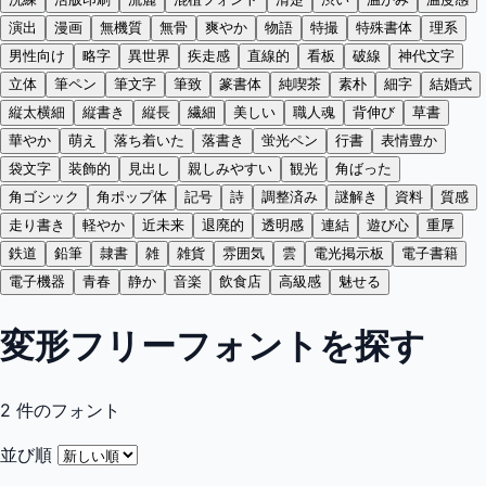
演出
漫画
無機質
無骨
爽やか
物語
特撮
特殊書体
理系
男性向け
略字
異世界
疾走感
直線的
看板
破線
神代文字
立体
筆ペン
筆文字
筆致
篆書体
純喫茶
素朴
細字
結婚式
縦太横細
縦書き
縦長
繊細
美しい
職人魂
背伸び
草書
華やか
萌え
落ち着いた
落書き
蛍光ペン
行書
表情豊か
袋文字
装飾的
見出し
親しみやすい
観光
角ばった
角ゴシック
角ポップ体
記号
詩
調整済み
謎解き
資料
質感
走り書き
軽やか
近未来
退廃的
透明感
連結
遊び心
重厚
鉄道
鉛筆
隷書
雑
雑貨
雰囲気
雲
電光掲示板
電子書籍
電子機器
青春
静か
音楽
飲食店
高級感
魅せる
変形フリーフォントを探す
2
件のフォント
並び順