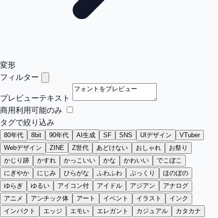
変形
フィルター
プレビューテキスト
商用利用可能のみ
タグで絞り込み
80年代
8bit
90年代
AI生成
SF
SNS
UIデザイン
VTuber
Webデザイン
ZINE
Z世代
あどけない
おしゃれ
お祭り
かじり跡
かすれ
かっこいい
かな
かわいい
でこぼこ
にぎやか
にじみ
ひらがな
ふわふわ
ぷっくり
ほのぼの
ゆらぎ
ゆるい
アイコン付
アイドル
アジアン
アナログ
アニメ
アンチック体
アート
イベント
イラスト
インク
インパクト
エッジ
エモい
エレガント
カジュアル
カタカナ