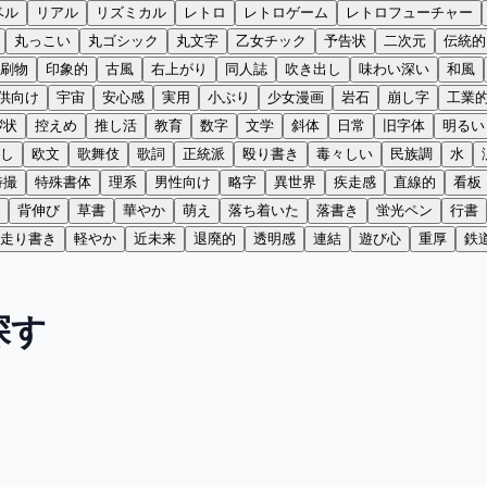
ベル
リアル
リズミカル
レトロ
レトロゲーム
レトロフューチャー
丸っこい
丸ゴシック
丸文字
乙女チック
予告状
二次元
伝統的
刷物
印象的
古風
右上がり
同人誌
吹き出し
味わい深い
和風
供向け
宇宙
安心感
実用
小ぶり
少女漫画
岩石
崩し字
工業
拶状
控えめ
推し活
教育
数字
文学
斜体
日常
旧字体
明るい
し
欧文
歌舞伎
歌詞
正統派
殴り書き
毒々しい
民族調
水
特撮
特殊書体
理系
男性向け
略字
異世界
疾走感
直線的
看板
背伸び
草書
華やか
萌え
落ち着いた
落書き
蛍光ペン
行書
走り書き
軽やか
近未来
退廃的
透明感
連結
遊び心
重厚
鉄
探す