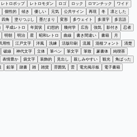
レトロポップ
レトロモダン
ロゴ
ロック
ロマンチック
ワイド
個性的
傾き
優しい
元気
公共サイン
再現
冬
凛とした
四角
塗りつぶし
墨だまり
変形
多ウェイト
多漢字
多言語
的
平成レトロ
年賀状
幻想的
幾何学
広告
強気
影付き
忍者
明朝
明治
星
昭和レトロ
曲線
書き間違い
書籍
月
汎用性
江戸文字
洋風
洗練
活版印刷
流麗
混植フォント
清楚
破線
神代文字
立体
筆ペン
筆文字
筆致
篆書体
純喫茶
表情豊か
袋文字
装飾的
見出し
親しみやすい
観光
角ばった
道
鉛筆
隷書
雑
雑貨
雰囲気
雲
電光掲示板
電子書籍