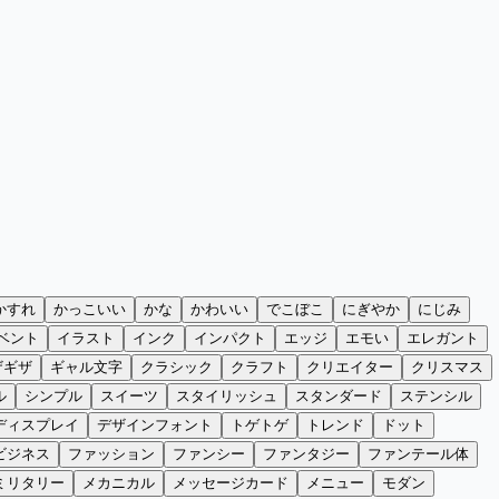
かすれ
かっこいい
かな
かわいい
でこぼこ
にぎやか
にじみ
ベント
イラスト
インク
インパクト
エッジ
エモい
エレガント
ザギザ
ギャル文字
クラシック
クラフト
クリエイター
クリスマス
ル
シンプル
スイーツ
スタイリッシュ
スタンダード
ステンシル
ディスプレイ
デザインフォント
トゲトゲ
トレンド
ドット
ビジネス
ファッション
ファンシー
ファンタジー
ファンテール体
ミリタリー
メカニカル
メッセージカード
メニュー
モダン