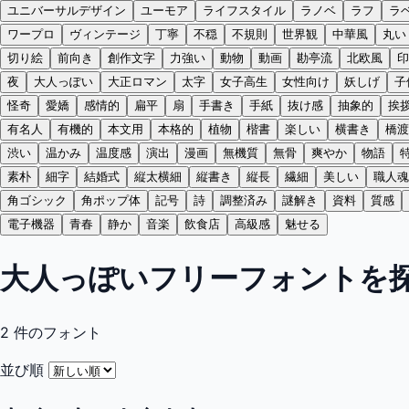
ユニバーサルデザイン
ユーモア
ライフスタイル
ラノベ
ラフ
ラ
ワープロ
ヴィンテージ
丁寧
不穏
不規則
世界観
中華風
丸い
切り絵
前向き
創作文字
力強い
動物
動画
勘亭流
北欧風
印
夜
大人っぽい
大正ロマン
太字
女子高生
女性向け
妖しげ
子
怪奇
愛嬌
感情的
扁平
扇
手書き
手紙
抜け感
抽象的
挨
有名人
有機的
本文用
本格的
植物
楷書
楽しい
横書き
橋渡
渋い
温かみ
温度感
演出
漫画
無機質
無骨
爽やか
物語
素朴
細字
結婚式
縦太横細
縦書き
縦長
繊細
美しい
職人魂
角ゴシック
角ポップ体
記号
詩
調整済み
謎解き
資料
質感
電子機器
青春
静か
音楽
飲食店
高級感
魅せる
大人っぽいフリーフォントを
2
件のフォント
並び順