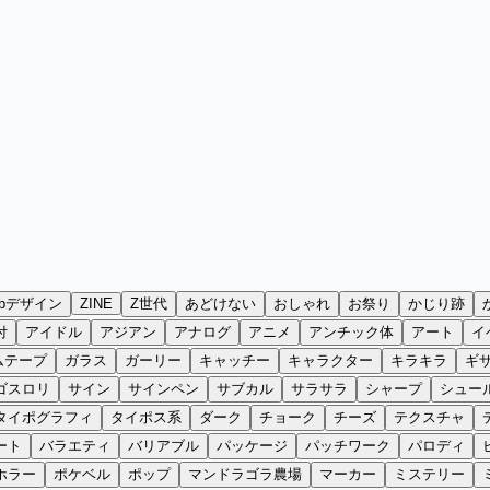
ebデザイン
ZINE
Z世代
あどけない
おしゃれ
お祭り
かじり跡
付
アイドル
アジアン
アナログ
アニメ
アンチック体
アート
イ
ムテープ
ガラス
ガーリー
キャッチー
キャラクター
キラキラ
ギ
ゴスロリ
サイン
サインペン
サブカル
サラサラ
シャープ
シュー
タイポグラフィ
タイポス系
ダーク
チョーク
チーズ
テクスチャ
ート
バラエティ
バリアブル
パッケージ
パッチワーク
パロディ
ホラー
ポケベル
ポップ
マンドラゴラ農場
マーカー
ミステリー