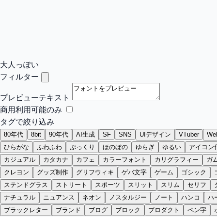
大人っぽい
フィルター
プレビューテキスト
商用利用可能のみ
タグで絞り込み
80年代
8bit
90年代
AI生成
SF
SNS
UIデザイン
VTuber
W
ひらがな
ふわふわ
ぷっくり
ほのぼの
ゆらぎ
ゆるい
アイコン
カジュアル
カタカナ
カフェ
カラーフォント
カリグラフィー
ガ
クレヨン
グッズ制作
グリフウィキ
ゲバ文字
ゲーム
ゴシック
ステンドグラス
ストリート
スポーツ
スリット
スリム
セリフ
ナチュラル
ニュアンス
ネオン
ノスタルジー
ノート
ハンコ
ハ
ブラックレター
ブランド
ブログ
ブロック
プロダクト
ペン字