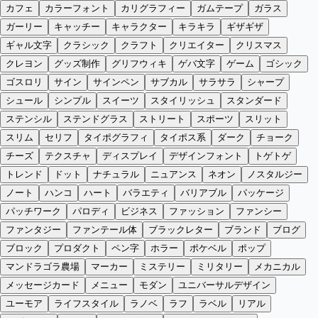
カフェ
カラーフォント
カリグラフィー
ガムテープ
ガラス
ガーリー
キャッチー
キャラクター
キラキラ
ギザギザ
ギャル文字
クラシック
クラフト
クリエイター
クリスマス
クレヨン
グッズ制作
グリフウィキ
ゲバ文字
ゲーム
ゴシック
ゴスロリ
サイン
サインペン
サブカル
サラサラ
シャープ
シュール
シンプル
スイーツ
スタイリッシュ
スタンダード
ステンシル
ステンドグラス
ストリート
スポーツ
スリット
スリム
セリフ
タイポグラフィ
タイポス系
ダーク
チョーク
チーズ
テクスチャ
ディスプレイ
デザインフォント
トゲトゲ
トレンド
ドット
ナチュラル
ニュアンス
ネオン
ノスタルジー
ノート
ハンコ
ハート
バラエティ
バリアブル
パッケージ
パッチワーク
パロディ
ビジネス
ファッション
ファンシー
ファンタジー
ファンテール体
ブラックレター
ブランド
ブログ
ブロック
プロダクト
ペン字
ホラー
ポケベル
ポップ
マンドラゴラ農場
マーカー
ミステリー
ミリタリー
メカニカル
メッセージカード
メニュー
モダン
ユニバーサルデザイン
ユーモア
ライフスタイル
ラノベ
ラフ
ラベル
リアル