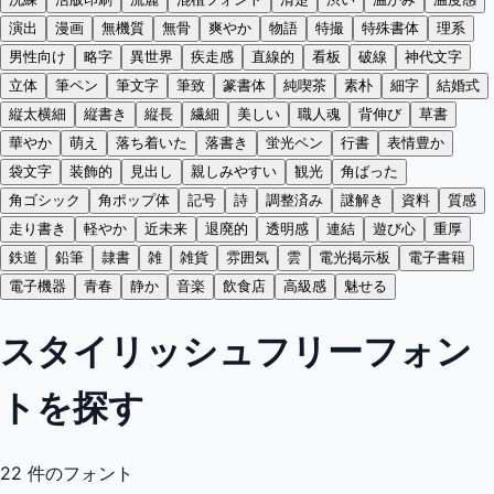
演出
漫画
無機質
無骨
爽やか
物語
特撮
特殊書体
理系
男性向け
略字
異世界
疾走感
直線的
看板
破線
神代文字
立体
筆ペン
筆文字
筆致
篆書体
純喫茶
素朴
細字
結婚式
縦太横細
縦書き
縦長
繊細
美しい
職人魂
背伸び
草書
華やか
萌え
落ち着いた
落書き
蛍光ペン
行書
表情豊か
袋文字
装飾的
見出し
親しみやすい
観光
角ばった
角ゴシック
角ポップ体
記号
詩
調整済み
謎解き
資料
質感
走り書き
軽やか
近未来
退廃的
透明感
連結
遊び心
重厚
鉄道
鉛筆
隷書
雑
雑貨
雰囲気
雲
電光掲示板
電子書籍
電子機器
青春
静か
音楽
飲食店
高級感
魅せる
スタイリッシュフリーフォン
トを探す
22
件のフォント