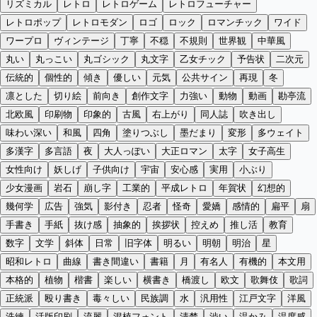
リズミカル
レトロ
レトロゲーム
レトロフューチャー
レトロポップ
レトロモダン
ロゴ
ロック
ロマンチック
ワイド
ワープロ
ヴィンテージ
丁寧
不穏
不規則
世界観
中華風
丸い
丸っこい
丸ゴシック
丸文字
乙女チック
予告状
二次元
伝統的
個性的
傾き
優しい
元気
公共サイン
再現
冬
凛とした
切り絵
前向き
創作文字
力強い
動物
動画
勘亭流
北欧風
印刷物
印象的
古風
右上がり
同人誌
吹き出し
味わい深い
和風
四角
塗りつぶし
墨だまり
変形
多ウェイト
多漢字
多言語
夜
大人っぽい
大正ロマン
太字
女子高生
女性向け
妖しげ
子供向け
宇宙
安心感
実用
小ぶり
少女漫画
岩石
崩し字
工業的
平成レトロ
年賀状
幻想的
幾何学
広告
強気
影付き
忍者
怪奇
愛嬌
感情的
扁平
扇
手書き
手紙
抜け感
抽象的
挨拶状
控えめ
推し活
教育
数字
文学
斜体
日常
旧字体
明るい
明朝
明治
星
昭和レトロ
曲線
書き間違い
書籍
月
有名人
有機的
本文用
本格的
植物
楷書
楽しい
横書き
橋渡し
欧文
歌舞伎
歌詞
正統派
殴り書き
毒々しい
民族調
水
汎用性
江戸文字
洋風
洗練
活版印刷
流麗
混植フォント
清楚
渋い
温かみ
温度感