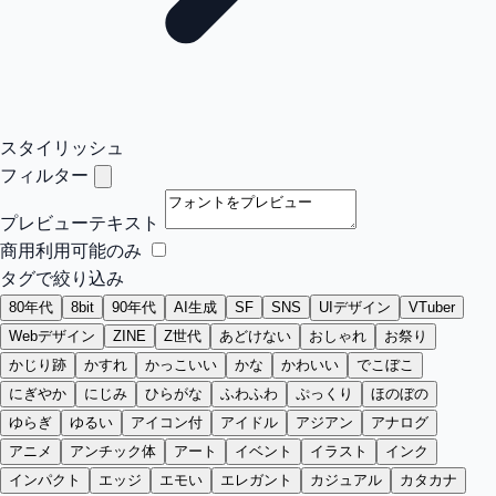
スタイリッシュ
フィルター
プレビューテキスト
商用利用可能のみ
タグで絞り込み
80年代
8bit
90年代
AI生成
SF
SNS
UIデザイン
VTuber
Webデザイン
ZINE
Z世代
あどけない
おしゃれ
お祭り
かじり跡
かすれ
かっこいい
かな
かわいい
でこぼこ
にぎやか
にじみ
ひらがな
ふわふわ
ぷっくり
ほのぼの
ゆらぎ
ゆるい
アイコン付
アイドル
アジアン
アナログ
アニメ
アンチック体
アート
イベント
イラスト
インク
インパクト
エッジ
エモい
エレガント
カジュアル
カタカナ