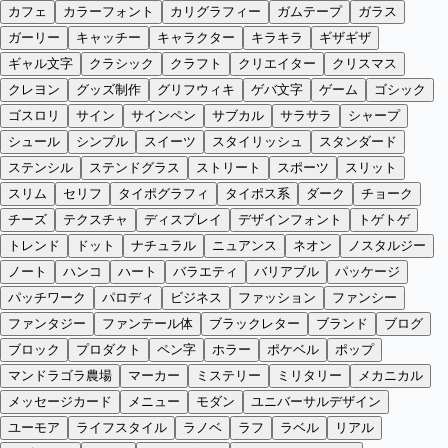
カフェ
カラーフォント
カリグラフィー
ガムテープ
ガラス
ガーリー
キャッチー
キャラクター
キラキラ
ギザギザ
ギャル文字
クラシック
クラフト
クリエイター
クリスマス
クレヨン
グッズ制作
グリフウィキ
ゲバ文字
ゲーム
ゴシック
ゴスロリ
サイン
サインペン
サブカル
サラサラ
シャープ
シュール
シンプル
スイーツ
スタイリッシュ
スタンダード
ステンシル
ステンドグラス
ストリート
スポーツ
スリット
スリム
セリフ
タイポグラフィ
タイポス系
ダーク
チョーク
チーズ
テクスチャ
ディスプレイ
デザインフォント
トゲトゲ
トレンド
ドット
ナチュラル
ニュアンス
ネオン
ノスタルジー
ノート
ハンコ
ハート
バラエティ
バリアブル
パッケージ
パッチワーク
パロディ
ビジネス
ファッション
ファンシー
ファンタジー
ファンテール体
ブラックレター
ブランド
ブログ
ブロック
プロダクト
ペン字
ホラー
ポケベル
ポップ
マンドラゴラ農場
マーカー
ミステリー
ミリタリー
メカニカル
メッセージカード
メニュー
モダン
ユニバーサルデザイン
ユーモア
ライフスタイル
ラノベ
ラフ
ラベル
リアル