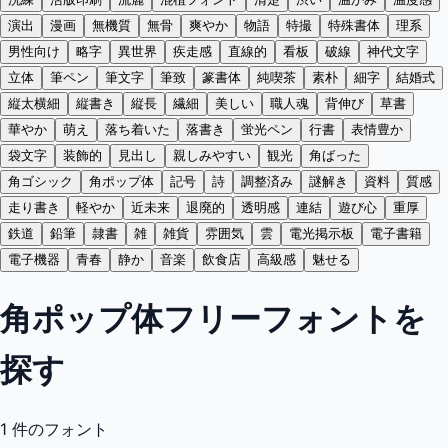
演出
漫画
無機質
無骨
爽やか
物語
特撮
特殊書体
理系
男性向け
略字
異世界
疾走感
直線的
看板
破線
神代文字
立体
筆ペン
筆文字
筆致
篆書体
純喫茶
素朴
細字
結婚式
縦太横細
縦書き
縦長
繊細
美しい
職人魂
背伸び
草書
華やか
萌え
落ち着いた
落書き
蛍光ペン
行書
表情豊か
袋文字
装飾的
見出し
親しみやすい
観光
角ばった
角ゴシック
角ポップ体
記号
詩
調整済み
謎解き
資料
質感
走り書き
軽やか
近未来
退廃的
透明感
連結
遊び心
重厚
鉄道
鉛筆
隷書
雑
雑貨
雰囲気
雲
電光掲示板
電子書籍
電子機器
青春
静か
音楽
飲食店
高級感
魅せる
角ポップ体フリーフォントを
探す
1
件のフォント