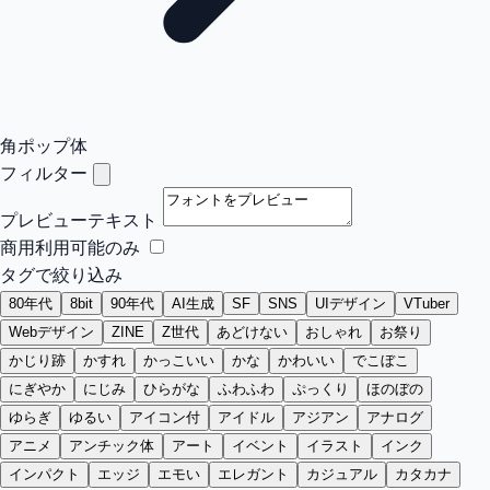
角ポップ体
フィルター
プレビューテキスト
商用利用可能のみ
タグで絞り込み
80年代
8bit
90年代
AI生成
SF
SNS
UIデザイン
VTuber
Webデザイン
ZINE
Z世代
あどけない
おしゃれ
お祭り
かじり跡
かすれ
かっこいい
かな
かわいい
でこぼこ
にぎやか
にじみ
ひらがな
ふわふわ
ぷっくり
ほのぼの
ゆらぎ
ゆるい
アイコン付
アイドル
アジアン
アナログ
アニメ
アンチック体
アート
イベント
イラスト
インク
インパクト
エッジ
エモい
エレガント
カジュアル
カタカナ