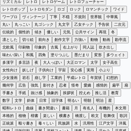
リズミカル
レトロ
レトロゲーム
レトロフューチャー
レトロポップ
レトロモダン
ロゴ
ロック
ロマンチック
ワイド
ワープロ
ヴィンテージ
丁寧
不穏
不規則
世界観
中華風
丸い
丸っこい
丸ゴシック
丸文字
乙女チック
予告状
二次元
伝統的
個性的
傾き
優しい
元気
公共サイン
再現
冬
凛とした
切り絵
前向き
創作文字
力強い
動物
動画
勘亭流
北欧風
印刷物
印象的
古風
右上がり
同人誌
吹き出し
味わい深い
和風
四角
塗りつぶし
墨だまり
変形
多ウェイト
多漢字
多言語
夜
大人っぽい
大正ロマン
太字
女子高生
女性向け
妖しげ
子供向け
宇宙
安心感
実用
小ぶり
少女漫画
岩石
崩し字
工業的
平成レトロ
年賀状
幻想的
幾何学
広告
強気
影付き
忍者
怪奇
愛嬌
感情的
扁平
扇
手書き
手紙
抜け感
抽象的
挨拶状
控えめ
推し活
教育
数字
文学
斜体
日常
旧字体
明るい
明朝
明治
星
昭和レトロ
曲線
書き間違い
書籍
月
有名人
有機的
本文用
本格的
植物
楷書
楽しい
横書き
橋渡し
欧文
歌舞伎
歌詞
正統派
殴り書き
毒々しい
民族調
水
汎用性
江戸文字
洋風
洗練
活版印刷
流麗
混植フォント
清楚
渋い
温かみ
温度感