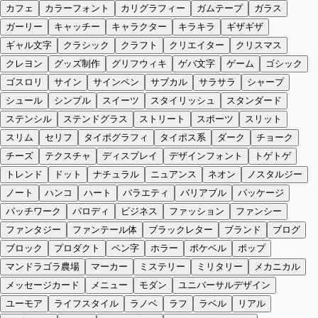
カフェ
カラーフォント
カリグラフィー
ガムテープ
ガラス
ガーリー
キャッチー
キャラクター
キラキラ
ギザギザ
ギャル文字
クラシック
クラフト
クリエイター
クリスマス
クレヨン
グッズ制作
グリフウィキ
ゲバ文字
ゲーム
ゴシック
ゴスロリ
サイン
サインペン
サブカル
サラサラ
シャープ
シュール
シンプル
スイーツ
スタイリッシュ
スタンダード
ステンシル
ステンドグラス
ストリート
スポーツ
スリット
スリム
セリフ
タイポグラフィ
タイポス系
ダーク
チョーク
チーズ
テクスチャ
ディスプレイ
デザインフォント
トゲトゲ
トレンド
ドット
ナチュラル
ニュアンス
ネオン
ノスタルジー
ノート
ハンコ
ハート
バラエティ
バリアブル
パッケージ
パッチワーク
パロディ
ビジネス
ファッション
ファンシー
ファンタジー
ファンテール体
ブラックレター
ブランド
ブログ
ブロック
プロダクト
ペン字
ホラー
ポケベル
ポップ
マンドラゴラ農場
マーカー
ミステリー
ミリタリー
メカニカル
メッセージカード
メニュー
モダン
ユニバーサルデザイン
ユーモア
ライフスタイル
ラノベ
ラフ
ラベル
リアル