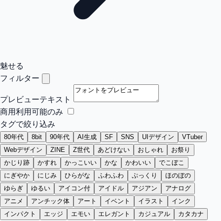
魅せる
フィルター
プレビューテキスト
商用利用可能のみ
タグで絞り込み
80年代
8bit
90年代
AI生成
SF
SNS
UIデザイン
VTuber
Webデザイン
ZINE
Z世代
あどけない
おしゃれ
お祭り
かじり跡
かすれ
かっこいい
かな
かわいい
でこぼこ
にぎやか
にじみ
ひらがな
ふわふわ
ぷっくり
ほのぼの
ゆらぎ
ゆるい
アイコン付
アイドル
アジアン
アナログ
アニメ
アンチック体
アート
イベント
イラスト
インク
インパクト
エッジ
エモい
エレガント
カジュアル
カタカナ