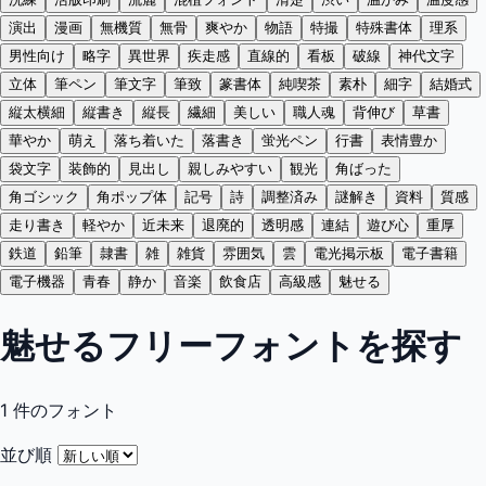
演出
漫画
無機質
無骨
爽やか
物語
特撮
特殊書体
理系
男性向け
略字
異世界
疾走感
直線的
看板
破線
神代文字
立体
筆ペン
筆文字
筆致
篆書体
純喫茶
素朴
細字
結婚式
縦太横細
縦書き
縦長
繊細
美しい
職人魂
背伸び
草書
華やか
萌え
落ち着いた
落書き
蛍光ペン
行書
表情豊か
袋文字
装飾的
見出し
親しみやすい
観光
角ばった
角ゴシック
角ポップ体
記号
詩
調整済み
謎解き
資料
質感
走り書き
軽やか
近未来
退廃的
透明感
連結
遊び心
重厚
鉄道
鉛筆
隷書
雑
雑貨
雰囲気
雲
電光掲示板
電子書籍
電子機器
青春
静か
音楽
飲食店
高級感
魅せる
魅せるフリーフォントを探す
1
件のフォント
並び順