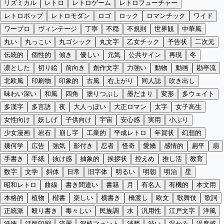
リズミカル
レトロ
レトロゲーム
レトロフューチャー
レトロポップ
レトロモダン
ロゴ
ロック
ロマンチック
ワイド
ワープロ
ヴィンテージ
丁寧
不穏
不規則
世界観
中華風
丸い
丸っこい
丸ゴシック
丸文字
乙女チック
予告状
二次元
伝統的
個性的
傾き
優しい
元気
公共サイン
再現
冬
凛とした
切り絵
前向き
創作文字
力強い
動物
動画
勘亭流
北欧風
印刷物
印象的
古風
右上がり
同人誌
吹き出し
味わい深い
和風
四角
塗りつぶし
墨だまり
変形
多ウェイト
多漢字
多言語
夜
大人っぽい
大正ロマン
太字
女子高生
女性向け
妖しげ
子供向け
宇宙
安心感
実用
小ぶり
少女漫画
岩石
崩し字
工業的
平成レトロ
年賀状
幻想的
幾何学
広告
強気
影付き
忍者
怪奇
愛嬌
感情的
扁平
扇
手書き
手紙
抜け感
抽象的
挨拶状
控えめ
推し活
教育
数字
文学
斜体
日常
旧字体
明るい
明朝
明治
星
昭和レトロ
曲線
書き間違い
書籍
月
有名人
有機的
本文用
本格的
植物
楷書
楽しい
横書き
橋渡し
欧文
歌舞伎
歌詞
正統派
殴り書き
毒々しい
民族調
水
汎用性
江戸文字
洋風
洗練
活版印刷
流麗
混植フォント
清楚
渋い
温かみ
温度感