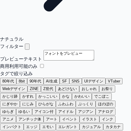
ナチュラル
フィルター
プレビューテキスト
商用利用可能のみ
タグで絞り込み
80年代
8bit
90年代
AI生成
SF
SNS
UIデザイン
VTuber
Webデザイン
ZINE
Z世代
あどけない
おしゃれ
お祭り
かじり跡
かすれ
かっこいい
かな
かわいい
でこぼこ
にぎやか
にじみ
ひらがな
ふわふわ
ぷっくり
ほのぼの
ゆらぎ
ゆるい
アイコン付
アイドル
アジアン
アナログ
アニメ
アンチック体
アート
イベント
イラスト
インク
インパクト
エッジ
エモい
エレガント
カジュアル
カタカナ