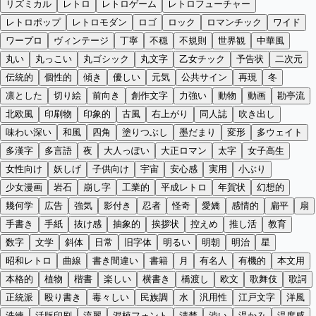
リズミカル
レトロ
レトロゲーム
レトロフューチャー
レトロポップ
レトロモダン
ロゴ
ロック
ロマンチック
ワイド
ワープロ
ヴィンテージ
丁寧
不穏
不規則
世界観
中華風
丸い
丸っこい
丸ゴシック
丸文字
乙女チック
予告状
二次元
伝統的
個性的
傾き
優しい
元気
公共サイン
再現
冬
凛とした
切り絵
前向き
創作文字
力強い
動物
動画
勘亭流
北欧風
印刷物
印象的
古風
右上がり
同人誌
吹き出し
味わい深い
和風
四角
塗りつぶし
墨だまり
変形
多ウェイト
多漢字
多言語
夜
大人っぽい
大正ロマン
太字
女子高生
女性向け
妖しげ
子供向け
宇宙
安心感
実用
小ぶり
少女漫画
岩石
崩し字
工業的
平成レトロ
年賀状
幻想的
幾何学
広告
強気
影付き
忍者
怪奇
愛嬌
感情的
扁平
扇
手書き
手紙
抜け感
抽象的
挨拶状
控えめ
推し活
教育
数字
文学
斜体
日常
旧字体
明るい
明朝
明治
星
昭和レトロ
曲線
書き間違い
書籍
月
有名人
有機的
本文用
本格的
植物
楷書
楽しい
横書き
橋渡し
欧文
歌舞伎
歌詞
正統派
殴り書き
毒々しい
民族調
水
汎用性
江戸文字
洋風
洗練
活版印刷
流麗
混植フォント
清楚
渋い
温かみ
温度感