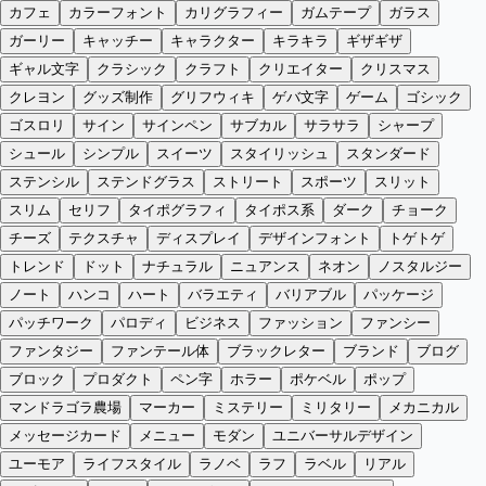
カフェ
カラーフォント
カリグラフィー
ガムテープ
ガラス
ガーリー
キャッチー
キャラクター
キラキラ
ギザギザ
ギャル文字
クラシック
クラフト
クリエイター
クリスマス
クレヨン
グッズ制作
グリフウィキ
ゲバ文字
ゲーム
ゴシック
ゴスロリ
サイン
サインペン
サブカル
サラサラ
シャープ
シュール
シンプル
スイーツ
スタイリッシュ
スタンダード
ステンシル
ステンドグラス
ストリート
スポーツ
スリット
スリム
セリフ
タイポグラフィ
タイポス系
ダーク
チョーク
チーズ
テクスチャ
ディスプレイ
デザインフォント
トゲトゲ
トレンド
ドット
ナチュラル
ニュアンス
ネオン
ノスタルジー
ノート
ハンコ
ハート
バラエティ
バリアブル
パッケージ
パッチワーク
パロディ
ビジネス
ファッション
ファンシー
ファンタジー
ファンテール体
ブラックレター
ブランド
ブログ
ブロック
プロダクト
ペン字
ホラー
ポケベル
ポップ
マンドラゴラ農場
マーカー
ミステリー
ミリタリー
メカニカル
メッセージカード
メニュー
モダン
ユニバーサルデザイン
ユーモア
ライフスタイル
ラノベ
ラフ
ラベル
リアル