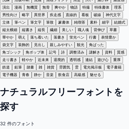
演出
漫画
無機質
無骨
爽やか
物語
特撮
特殊書体
理系
男性向け
略字
異世界
疾走感
直線的
看板
破線
神代文字
立体
筆ペン
筆文字
筆致
篆書体
純喫茶
素朴
細字
結婚式
縦太横細
縦書き
縦長
繊細
美しい
職人魂
背伸び
草書
華やか
萌え
落ち着いた
落書き
蛍光ペン
行書
表情豊か
袋文字
装飾的
見出し
親しみやすい
観光
角ばった
角ゴシック
角ポップ体
記号
詩
調整済み
謎解き
資料
質感
走り書き
軽やか
近未来
退廃的
透明感
連結
遊び心
重厚
鉄道
鉛筆
隷書
雑
雑貨
雰囲気
雲
電光掲示板
電子書籍
電子機器
青春
静か
音楽
飲食店
高級感
魅せる
ナチュラルフリーフォントを
探す
32
件のフォント