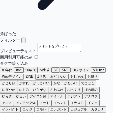
角ばった
フィルター
プレビューテキスト
商用利用可能のみ
タグで絞り込み
80年代
8bit
90年代
AI生成
SF
SNS
UIデザイン
VTuber
Webデザイン
ZINE
Z世代
あどけない
おしゃれ
お祭り
かじり跡
かすれ
かっこいい
かな
かわいい
でこぼこ
にぎやか
にじみ
ひらがな
ふわふわ
ぷっくり
ほのぼの
ゆらぎ
ゆるい
アイコン付
アイドル
アジアン
アナログ
アニメ
アンチック体
アート
イベント
イラスト
インク
インパクト
エッジ
エモい
エレガント
カジュアル
カタカナ