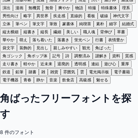
演出
漫画
無機質
無骨
爽やか
物語
特撮
特殊書体
理系
男性向け
略字
異世界
疾走感
直線的
看板
破線
神代文字
立体
筆ペン
筆文字
筆致
篆書体
純喫茶
素朴
細字
結婚式
縦太横細
縦書き
縦長
繊細
美しい
職人魂
背伸び
草書
華やか
萌え
落ち着いた
落書き
蛍光ペン
行書
表情豊か
袋文字
装飾的
見出し
親しみやすい
観光
角ばった
角ゴシック
角ポップ体
記号
詩
調整済み
謎解き
資料
質感
走り書き
軽やか
近未来
退廃的
透明感
連結
遊び心
重厚
鉄道
鉛筆
隷書
雑
雑貨
雰囲気
雲
電光掲示板
電子書籍
電子機器
青春
静か
音楽
飲食店
高級感
魅せる
角ばったフリーフォントを探
す
8
件のフォント