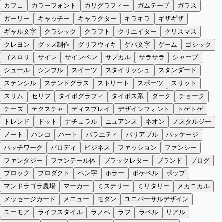
カフェ
カラーフォント
カリグラフィー
ガムテープ
ガラス
ガーリー
キャッチー
キャラクター
キラキラ
ギザギザ
ギャル文字
クラシック
クラフト
クリエイター
クリスマス
クレヨン
グッズ制作
グリフウィキ
ゲバ文字
ゲーム
ゴシック
ゴスロリ
サイン
サインペン
サブカル
サラサラ
シャープ
シュール
シンプル
スイーツ
スタイリッシュ
スタンダード
ステンシル
ステンドグラス
ストリート
スポーツ
スリット
スリム
セリフ
タイポグラフィ
タイポス系
ダーク
チョーク
チーズ
テクスチャ
ディスプレイ
デザインフォント
トゲトゲ
トレンド
ドット
ナチュラル
ニュアンス
ネオン
ノスタルジー
ノート
ハンコ
ハート
バラエティ
バリアブル
パッケージ
パッチワーク
パロディ
ビジネス
ファッション
ファンシー
ファンタジー
ファンテール体
ブラックレター
ブランド
ブログ
ブロック
プロダクト
ペン字
ホラー
ポケベル
ポップ
マンドラゴラ農場
マーカー
ミステリー
ミリタリー
メカニカル
メッセージカード
メニュー
モダン
ユニバーサルデザイン
ユーモア
ライフスタイル
ラノベ
ラフ
ラベル
リアル