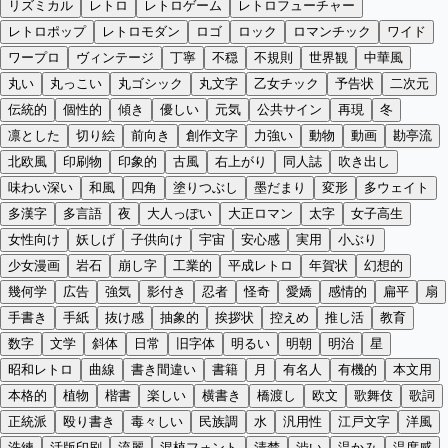
リズミカル
レトロ
レトロゲーム
レトロフューチャー
レトロポップ
レトロモダン
ロゴ
ロック
ロマンチック
ワイド
ワープロ
ヴィンテージ
丁寧
不穏
不規則
世界観
中華風
丸い
丸っこい
丸ゴシック
丸文字
乙女チック
予告状
二次元
伝統的
個性的
傾き
優しい
元気
公共サイン
再現
冬
凛とした
切り絵
前向き
創作文字
力強い
動物
動画
勘亭流
北欧風
印刷物
印象的
古風
右上がり
同人誌
吹き出し
味わい深い
和風
四角
塗りつぶし
墨だまり
変形
多ウェイト
多漢字
多言語
夜
大人っぽい
大正ロマン
太字
女子高生
女性向け
妖しげ
子供向け
宇宙
安心感
実用
小ぶり
少女漫画
岩石
崩し字
工業的
平成レトロ
年賀状
幻想的
幾何学
広告
強気
影付き
忍者
怪奇
愛嬌
感情的
扁平
扇
手書き
手紙
抜け感
抽象的
挨拶状
控えめ
推し活
教育
数字
文学
斜体
日常
旧字体
明るい
明朝
明治
星
昭和レトロ
曲線
書き間違い
書籍
月
有名人
有機的
本文用
本格的
植物
楷書
楽しい
横書き
橋渡し
欧文
歌舞伎
歌詞
正統派
殴り書き
毒々しい
民族調
水
汎用性
江戸文字
洋風
洗練
活版印刷
流麗
混植フォント
清楚
渋い
温かみ
温度感