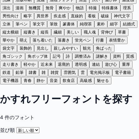
演出
漫画
無機質
無骨
爽やか
物語
特撮
特殊書体
理系
男性向け
略字
異世界
疾走感
直線的
看板
破線
神代文字
立体
筆ペン
筆文字
筆致
篆書体
純喫茶
素朴
細字
結婚式
縦太横細
縦書き
縦長
繊細
美しい
職人魂
背伸び
草書
華やか
萌え
落ち着いた
落書き
蛍光ペン
行書
表情豊か
袋文字
装飾的
見出し
親しみやすい
観光
角ばった
角ゴシック
角ポップ体
記号
詩
調整済み
謎解き
資料
質感
走り書き
軽やか
近未来
退廃的
透明感
連結
遊び心
重厚
鉄道
鉛筆
隷書
雑
雑貨
雰囲気
雲
電光掲示板
電子書籍
電子機器
青春
静か
音楽
飲食店
高級感
魅せる
かすれフリーフォントを探す
4
件のフォント
並び順