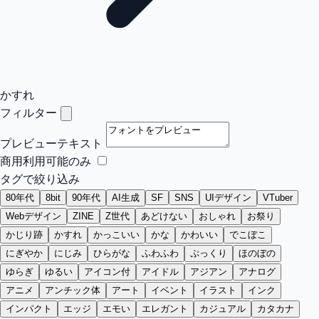
かすれ
フィルター
プレビューテキスト
商用利用可能のみ
タグで絞り込み
80年代
8bit
90年代
AI生成
SF
SNS
UIデザイン
VTuber
Webデザイン
ZINE
Z世代
あどけない
おしゃれ
お祭り
かじり跡
かすれ
かっこいい
かな
かわいい
でこぼこ
にぎやか
にじみ
ひらがな
ふわふわ
ぷっくり
ほのぼの
ゆらぎ
ゆるい
アイコン付
アイドル
アジアン
アナログ
アニメ
アンチック体
アート
イベント
イラスト
インク
インパクト
エッジ
エモい
エレガント
カジュアル
カタカナ