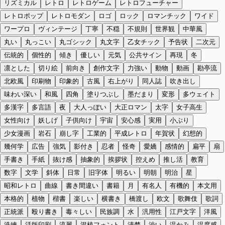
リズミカル
レトロ
レトロゲーム
レトロフューチャー
レトロポップ
レトロモダン
ロゴ
ロック
ロマンチック
ワイド
ワープロ
ヴィンテージ
丁寧
不穏
不規則
世界観
中華風
丸い
丸っこい
丸ゴシック
丸文字
乙女チック
予告状
二次元
伝統的
個性的
傾き
優しい
元気
公共サイン
再現
冬
凛とした
切り絵
前向き
創作文字
力強い
動物
動画
勘亭流
北欧風
印刷物
印象的
古風
右上がり
同人誌
吹き出し
味わい深い
和風
四角
塗りつぶし
墨だまり
変形
多ウェイト
多漢字
多言語
夜
大人っぽい
大正ロマン
太字
女子高生
女性向け
妖しげ
子供向け
宇宙
安心感
実用
小ぶり
少女漫画
岩石
崩し字
工業的
平成レトロ
年賀状
幻想的
幾何学
広告
強気
影付き
忍者
怪奇
愛嬌
感情的
扁平
扇
手書き
手紙
抜け感
抽象的
挨拶状
控えめ
推し活
教育
数字
文学
斜体
日常
旧字体
明るい
明朝
明治
星
昭和レトロ
曲線
書き間違い
書籍
月
有名人
有機的
本文用
本格的
植物
楷書
楽しい
横書き
橋渡し
欧文
歌舞伎
歌詞
正統派
殴り書き
毒々しい
民族調
水
汎用性
江戸文字
洋風
洗練
活版印刷
流麗
混植フォント
清楚
渋い
温かみ
温度感