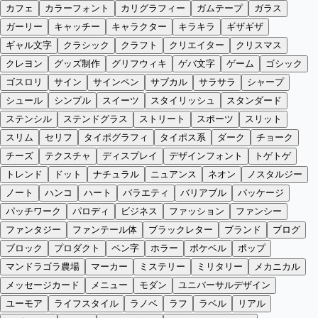
カフェ
カラーフォント
カリグラフィー
ガムテープ
ガラス
ガーリー
キャッチー
キャラクター
キラキラ
ギザギザ
ギャル文字
クラシック
クラフト
クリエイター
クリスマス
クレヨン
グッズ制作
グリフウィキ
ゲバ文字
ゲーム
ゴシック
ゴスロリ
サイン
サインペン
サブカル
サラサラ
シャープ
シュール
シンプル
スイーツ
スタイリッシュ
スタンダード
ステンシル
ステンドグラス
ストリート
スポーツ
スリット
スリム
セリフ
タイポグラフィ
タイポス系
ダーク
チョーク
チーズ
テクスチャ
ディスプレイ
デザインフォント
トゲトゲ
トレンド
ドット
ナチュラル
ニュアンス
ネオン
ノスタルジー
ノート
ハンコ
ハート
バラエティ
バリアブル
パッケージ
パッチワーク
パロディ
ビジネス
ファッション
ファンシー
ファンタジー
ファンテール体
ブラックレター
ブランド
ブログ
ブロック
プロダクト
ペン字
ホラー
ポケベル
ポップ
マンドラゴラ農場
マーカー
ミステリー
ミリタリー
メカニカル
メッセージカード
メニュー
モダン
ユニバーサルデザイン
ユーモア
ライフスタイル
ラノベ
ラフ
ラベル
リアル