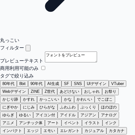
丸っこい
フィルター
プレビューテキスト
商用利用可能のみ
タグで絞り込み
80年代
8bit
90年代
AI生成
SF
SNS
UIデザイン
VTuber
Webデザイン
ZINE
Z世代
あどけない
おしゃれ
お祭り
かじり跡
かすれ
かっこいい
かな
かわいい
でこぼこ
にぎやか
にじみ
ひらがな
ふわふわ
ぷっくり
ほのぼの
ゆらぎ
ゆるい
アイコン付
アイドル
アジアン
アナログ
アニメ
アンチック体
アート
イベント
イラスト
インク
インパクト
エッジ
エモい
エレガント
カジュアル
カタカナ