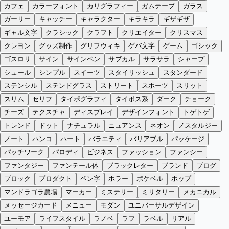
カフェ
カラーフォント
カリグラフィー
ガムテープ
ガラス
ガーリー
キャッチー
キャラクター
キラキラ
ギザギザ
ギャル文字
クラシック
クラフト
クリエイター
クリスマス
クレヨン
グッズ制作
グリフウィキ
ゲバ文字
ゲーム
ゴシック
ゴスロリ
サイン
サインペン
サブカル
サラサラ
シャープ
シュール
シンプル
スイーツ
スタイリッシュ
スタンダード
ステンシル
ステンドグラス
ストリート
スポーツ
スリット
スリム
セリフ
タイポグラフィ
タイポス系
ダーク
チョーク
チーズ
テクスチャ
ディスプレイ
デザインフォント
トゲトゲ
トレンド
ドット
ナチュラル
ニュアンス
ネオン
ノスタルジー
ノート
ハンコ
ハート
バラエティ
バリアブル
パッケージ
パッチワーク
パロディ
ビジネス
ファッション
ファンシー
ファンタジー
ファンテール体
ブラックレター
ブランド
ブログ
ブロック
プロダクト
ペン字
ホラー
ポケベル
ポップ
マンドラゴラ農場
マーカー
ミステリー
ミリタリー
メカニカル
メッセージカード
メニュー
モダン
ユニバーサルデザイン
ユーモア
ライフスタイル
ラノベ
ラフ
ラベル
リアル