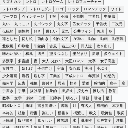
リズミカル
レトロ
レトロゲーム
レトロフューチャー
レトロポップ
レトロモダン
ロゴ
ロック
ロマンチック
ワイド
ワープロ
ヴィンテージ
丁寧
不穏
不規則
世界観
中華風
丸い
丸っこい
丸ゴシック
丸文字
乙女チック
予告状
二次元
伝統的
個性的
傾き
優しい
元気
公共サイン
再現
冬
凛とした
切り絵
前向き
創作文字
力強い
動物
動画
勘亭流
北欧風
印刷物
印象的
古風
右上がり
同人誌
吹き出し
味わい深い
和風
四角
塗りつぶし
墨だまり
変形
多ウェイト
多漢字
多言語
夜
大人っぽい
大正ロマン
太字
女子高生
女性向け
妖しげ
子供向け
宇宙
安心感
実用
小ぶり
少女漫画
岩石
崩し字
工業的
平成レトロ
年賀状
幻想的
幾何学
広告
強気
影付き
忍者
怪奇
愛嬌
感情的
扁平
扇
手書き
手紙
抜け感
抽象的
挨拶状
控えめ
推し活
教育
数字
文学
斜体
日常
旧字体
明るい
明朝
明治
星
昭和レトロ
曲線
書き間違い
書籍
月
有名人
有機的
本文用
本格的
植物
楷書
楽しい
横書き
橋渡し
欧文
歌舞伎
歌詞
正統派
殴り書き
毒々しい
民族調
水
汎用性
江戸文字
洋風
洗練
活版印刷
流麗
混植フォント
清楚
渋い
温かみ
温度感