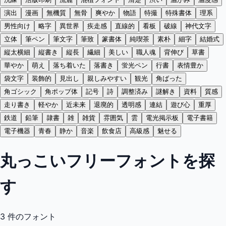
演出
漫画
無機質
無骨
爽やか
物語
特撮
特殊書体
理系
男性向け
略字
異世界
疾走感
直線的
看板
破線
神代文字
立体
筆ペン
筆文字
筆致
篆書体
純喫茶
素朴
細字
結婚式
縦太横細
縦書き
縦長
繊細
美しい
職人魂
背伸び
草書
華やか
萌え
落ち着いた
落書き
蛍光ペン
行書
表情豊か
袋文字
装飾的
見出し
親しみやすい
観光
角ばった
角ゴシック
角ポップ体
記号
詩
調整済み
謎解き
資料
質感
走り書き
軽やか
近未来
退廃的
透明感
連結
遊び心
重厚
鉄道
鉛筆
隷書
雑
雑貨
雰囲気
雲
電光掲示板
電子書籍
電子機器
青春
静か
音楽
飲食店
高級感
魅せる
丸っこいフリーフォントを探
す
3
件のフォント