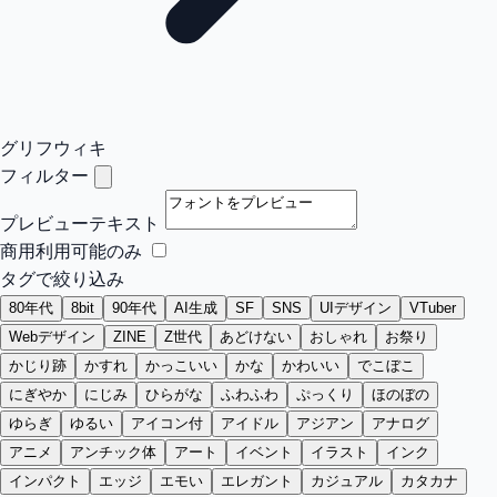
グリフウィキ
フィルター
プレビューテキスト
商用利用可能のみ
タグで絞り込み
80年代
8bit
90年代
AI生成
SF
SNS
UIデザイン
VTuber
Webデザイン
ZINE
Z世代
あどけない
おしゃれ
お祭り
かじり跡
かすれ
かっこいい
かな
かわいい
でこぼこ
にぎやか
にじみ
ひらがな
ふわふわ
ぷっくり
ほのぼの
ゆらぎ
ゆるい
アイコン付
アイドル
アジアン
アナログ
アニメ
アンチック体
アート
イベント
イラスト
インク
インパクト
エッジ
エモい
エレガント
カジュアル
カタカナ