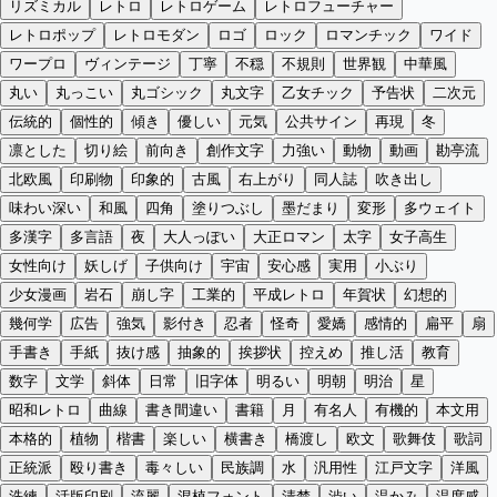
リズミカル
レトロ
レトロゲーム
レトロフューチャー
レトロポップ
レトロモダン
ロゴ
ロック
ロマンチック
ワイド
ワープロ
ヴィンテージ
丁寧
不穏
不規則
世界観
中華風
丸い
丸っこい
丸ゴシック
丸文字
乙女チック
予告状
二次元
伝統的
個性的
傾き
優しい
元気
公共サイン
再現
冬
凛とした
切り絵
前向き
創作文字
力強い
動物
動画
勘亭流
北欧風
印刷物
印象的
古風
右上がり
同人誌
吹き出し
味わい深い
和風
四角
塗りつぶし
墨だまり
変形
多ウェイト
多漢字
多言語
夜
大人っぽい
大正ロマン
太字
女子高生
女性向け
妖しげ
子供向け
宇宙
安心感
実用
小ぶり
少女漫画
岩石
崩し字
工業的
平成レトロ
年賀状
幻想的
幾何学
広告
強気
影付き
忍者
怪奇
愛嬌
感情的
扁平
扇
手書き
手紙
抜け感
抽象的
挨拶状
控えめ
推し活
教育
数字
文学
斜体
日常
旧字体
明るい
明朝
明治
星
昭和レトロ
曲線
書き間違い
書籍
月
有名人
有機的
本文用
本格的
植物
楷書
楽しい
横書き
橋渡し
欧文
歌舞伎
歌詞
正統派
殴り書き
毒々しい
民族調
水
汎用性
江戸文字
洋風
洗練
活版印刷
流麗
混植フォント
清楚
渋い
温かみ
温度感