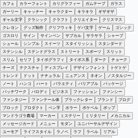
カフェ
カラーフォント
カリグラフィー
ガムテープ
ガラス
ガーリー
キャッチー
キャラクター
キラキラ
ギザギザ
ギャル文字
クラシック
クラフト
クリエイター
クリスマス
クレヨン
グッズ制作
グリフウィキ
ゲバ文字
ゲーム
ゴシック
ゴスロリ
サイン
サインペン
サブカル
サラサラ
シャープ
シュール
シンプル
スイーツ
スタイリッシュ
スタンダード
ステンシル
ステンドグラス
ストリート
スポーツ
スリット
スリム
セリフ
タイポグラフィ
タイポス系
ダーク
チョーク
チーズ
テクスチャ
ディスプレイ
デザインフォント
トゲトゲ
トレンド
ドット
ナチュラル
ニュアンス
ネオン
ノスタルジー
ノート
ハンコ
ハート
バラエティ
バリアブル
パッケージ
パッチワーク
パロディ
ビジネス
ファッション
ファンシー
ファンタジー
ファンテール体
ブラックレター
ブランド
ブログ
ブロック
プロダクト
ペン字
ホラー
ポケベル
ポップ
マンドラゴラ農場
マーカー
ミステリー
ミリタリー
メカニカル
メッセージカード
メニュー
モダン
ユニバーサルデザイン
ユーモア
ライフスタイル
ラノベ
ラフ
ラベル
リアル