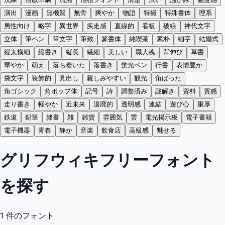
演出
漫画
無機質
無骨
爽やか
物語
特撮
特殊書体
理系
男性向け
略字
異世界
疾走感
直線的
看板
破線
神代文字
立体
筆ペン
筆文字
筆致
篆書体
純喫茶
素朴
細字
結婚式
縦太横細
縦書き
縦長
繊細
美しい
職人魂
背伸び
草書
華やか
萌え
落ち着いた
落書き
蛍光ペン
行書
表情豊か
袋文字
装飾的
見出し
親しみやすい
観光
角ばった
角ゴシック
角ポップ体
記号
詩
調整済み
謎解き
資料
質感
走り書き
軽やか
近未来
退廃的
透明感
連結
遊び心
重厚
鉄道
鉛筆
隷書
雑
雑貨
雰囲気
雲
電光掲示板
電子書籍
電子機器
青春
静か
音楽
飲食店
高級感
魅せる
グリフウィキフリーフォント
を探す
1
件のフォント