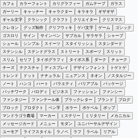
カフェ
カラーフォント
カリグラフィー
ガムテープ
ガラス
ガーリー
キャッチー
キャラクター
キラキラ
ギザギザ
ギャル文字
クラシック
クラフト
クリエイター
クリスマス
クレヨン
グッズ制作
グリフウィキ
ゲバ文字
ゲーム
ゴシック
ゴスロリ
サイン
サインペン
サブカル
サラサラ
シャープ
シュール
シンプル
スイーツ
スタイリッシュ
スタンダード
ステンシル
ステンドグラス
ストリート
スポーツ
スリット
スリム
セリフ
タイポグラフィ
タイポス系
ダーク
チョーク
チーズ
テクスチャ
ディスプレイ
デザインフォント
トゲトゲ
トレンド
ドット
ナチュラル
ニュアンス
ネオン
ノスタルジー
ノート
ハンコ
ハート
バラエティ
バリアブル
パッケージ
パッチワーク
パロディ
ビジネス
ファッション
ファンシー
ファンタジー
ファンテール体
ブラックレター
ブランド
ブログ
ブロック
プロダクト
ペン字
ホラー
ポケベル
ポップ
マンドラゴラ農場
マーカー
ミステリー
ミリタリー
メカニカル
メッセージカード
メニュー
モダン
ユニバーサルデザイン
ユーモア
ライフスタイル
ラノベ
ラフ
ラベル
リアル