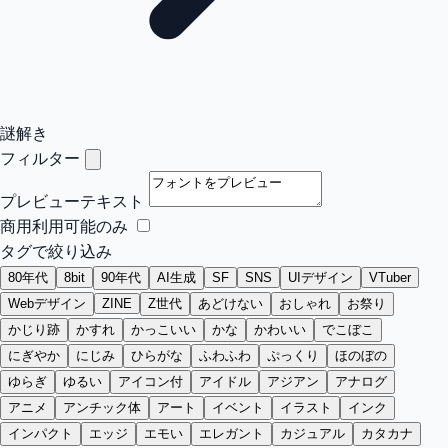
謎解き
フィルター
プレビューテキスト
商用利用可能のみ
タグで絞り込み
80年代
8bit
90年代
AI生成
SF
SNS
UIデザイン
VTuber
Webデザイン
ZINE
Z世代
あどけない
おしゃれ
お祭り
かじり跡
かすれ
かっこいい
かな
かわいい
でこぼこ
にぎやか
にじみ
ひらがな
ふわふわ
ぷっくり
ほのぼの
ゆらぎ
ゆるい
アイコン付
アイドル
アジアン
アナログ
アニメ
アンチック体
アート
イベント
イラスト
インク
インパクト
エッジ
エモい
エレガント
カジュアル
カタカナ