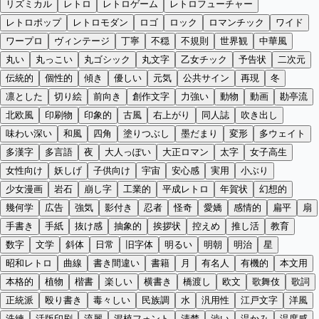
リズミカル
レトロ
レトロゲーム
レトロフューチャー
レトロポップ
レトロモダン
ロゴ
ロック
ロマンチック
ワイド
ワープロ
ヴィンテージ
丁寧
不穏
不規則
世界観
中華風
丸い
丸っこい
丸ゴシック
丸文字
乙女チック
予告状
二次元
伝統的
個性的
傾き
優しい
元気
公共サイン
再現
冬
凛とした
切り絵
前向き
創作文字
力強い
動物
動画
勘亭流
北欧風
印刷物
印象的
古風
右上がり
同人誌
吹き出し
味わい深い
和風
四角
塗りつぶし
墨だまり
変形
多ウェイト
多漢字
多言語
夜
大人っぽい
大正ロマン
太字
女子高生
女性向け
妖しげ
子供向け
宇宙
安心感
実用
小ぶり
少女漫画
岩石
崩し字
工業的
平成レトロ
年賀状
幻想的
幾何学
広告
強気
影付き
忍者
怪奇
愛嬌
感情的
扁平
扇
手書き
手紙
抜け感
抽象的
挨拶状
控えめ
推し活
教育
数字
文学
斜体
日常
旧字体
明るい
明朝
明治
星
昭和レトロ
曲線
書き間違い
書籍
月
有名人
有機的
本文用
本格的
植物
楷書
楽しい
横書き
橋渡し
欧文
歌舞伎
歌詞
正統派
殴り書き
毒々しい
民族調
水
汎用性
江戸文字
洋風
洗練
活版印刷
流麗
混植フォント
清楚
渋い
温かみ
温度感