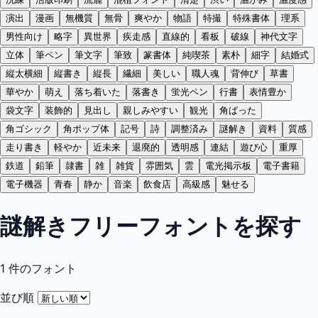
演出
漫画
無機質
無骨
爽やか
物語
特撮
特殊書体
理系
男性向け
略字
異世界
疾走感
直線的
看板
破線
神代文字
立体
筆ペン
筆文字
筆致
篆書体
純喫茶
素朴
細字
結婚式
縦太横細
縦書き
縦長
繊細
美しい
職人魂
背伸び
草書
華やか
萌え
落ち着いた
落書き
蛍光ペン
行書
表情豊か
袋文字
装飾的
見出し
親しみやすい
観光
角ばった
角ゴシック
角ポップ体
記号
詩
調整済み
謎解き
資料
質感
走り書き
軽やか
近未来
退廃的
透明感
連結
遊び心
重厚
鉄道
鉛筆
隷書
雑
雑貨
雰囲気
雲
電光掲示板
電子書籍
電子機器
青春
静か
音楽
飲食店
高級感
魅せる
謎解きフリーフォントを探す
1
件のフォント
並び順