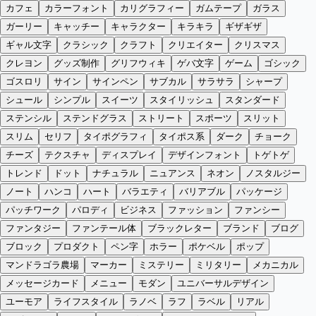
カフェ
カラーフォント
カリグラフィー
ガムテープ
ガラス
ガーリー
キャッチー
キャラクター
キラキラ
ギザギザ
ギャル文字
クラシック
クラフト
クリエイター
クリスマス
クレヨン
グッズ制作
グリフウィキ
ゲバ文字
ゲーム
ゴシック
ゴスロリ
サイン
サインペン
サブカル
サラサラ
シャープ
シュール
シンプル
スイーツ
スタイリッシュ
スタンダード
ステンシル
ステンドグラス
ストリート
スポーツ
スリット
スリム
セリフ
タイポグラフィ
タイポス系
ダーク
チョーク
チーズ
テクスチャ
ディスプレイ
デザインフォント
トゲトゲ
トレンド
ドット
ナチュラル
ニュアンス
ネオン
ノスタルジー
ノート
ハンコ
ハート
バラエティ
バリアブル
パッケージ
パッチワーク
パロディ
ビジネス
ファッション
ファンシー
ファンタジー
ファンテール体
ブラックレター
ブランド
ブログ
ブロック
プロダクト
ペン字
ホラー
ポケベル
ポップ
マンドラゴラ農場
マーカー
ミステリー
ミリタリー
メカニカル
メッセージカード
メニュー
モダン
ユニバーサルデザイン
ユーモア
ライフスタイル
ラノベ
ラフ
ラベル
リアル