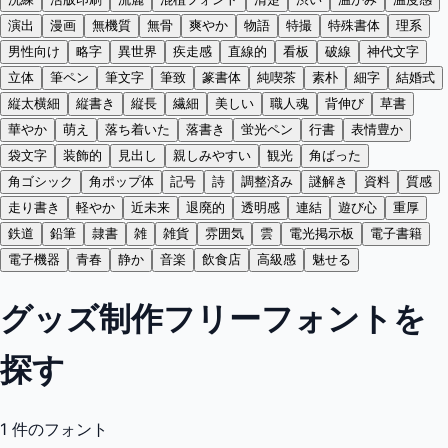
演出
漫画
無機質
無骨
爽やか
物語
特撮
特殊書体
理系
男性向け
略字
異世界
疾走感
直線的
看板
破線
神代文字
立体
筆ペン
筆文字
筆致
篆書体
純喫茶
素朴
細字
結婚式
縦太横細
縦書き
縦長
繊細
美しい
職人魂
背伸び
草書
華やか
萌え
落ち着いた
落書き
蛍光ペン
行書
表情豊か
袋文字
装飾的
見出し
親しみやすい
観光
角ばった
角ゴシック
角ポップ体
記号
詩
調整済み
謎解き
資料
質感
走り書き
軽やか
近未来
退廃的
透明感
連結
遊び心
重厚
鉄道
鉛筆
隷書
雑
雑貨
雰囲気
雲
電光掲示板
電子書籍
電子機器
青春
静か
音楽
飲食店
高級感
魅せる
グッズ制作フリーフォントを
探す
1
件のフォント