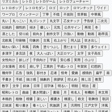
リズミカル
レトロ
レトロゲーム
レトロフューチャー
レトロポップ
レトロモダン
ロゴ
ロック
ロマンチック
ワイド
ワープロ
ヴィンテージ
丁寧
不穏
不規則
世界観
中華風
丸い
丸っこい
丸ゴシック
丸文字
乙女チック
予告状
二次元
伝統的
個性的
傾き
優しい
元気
公共サイン
再現
冬
凛とした
切り絵
前向き
創作文字
力強い
動物
動画
勘亭流
北欧風
印刷物
印象的
古風
右上がり
同人誌
吹き出し
味わい深い
和風
四角
塗りつぶし
墨だまり
変形
多ウェイト
多漢字
多言語
夜
大人っぽい
大正ロマン
太字
女子高生
女性向け
妖しげ
子供向け
宇宙
安心感
実用
小ぶり
少女漫画
岩石
崩し字
工業的
平成レトロ
年賀状
幻想的
幾何学
広告
強気
影付き
忍者
怪奇
愛嬌
感情的
扁平
扇
手書き
手紙
抜け感
抽象的
挨拶状
控えめ
推し活
教育
数字
文学
斜体
日常
旧字体
明るい
明朝
明治
星
昭和レトロ
曲線
書き間違い
書籍
月
有名人
有機的
本文用
本格的
植物
楷書
楽しい
横書き
橋渡し
欧文
歌舞伎
歌詞
正統派
殴り書き
毒々しい
民族調
水
汎用性
江戸文字
洋風
洗練
活版印刷
流麗
混植フォント
清楚
渋い
温かみ
温度感