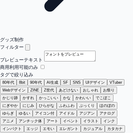
グッズ制作
フィルター
プレビューテキスト
商用利用可能のみ
タグで絞り込み
80年代
8bit
90年代
AI生成
SF
SNS
UIデザイン
VTuber
Webデザイン
ZINE
Z世代
あどけない
おしゃれ
お祭り
かじり跡
かすれ
かっこいい
かな
かわいい
でこぼこ
にぎやか
にじみ
ひらがな
ふわふわ
ぷっくり
ほのぼの
ゆらぎ
ゆるい
アイコン付
アイドル
アジアン
アナログ
アニメ
アンチック体
アート
イベント
イラスト
インク
インパクト
エッジ
エモい
エレガント
カジュアル
カタカナ