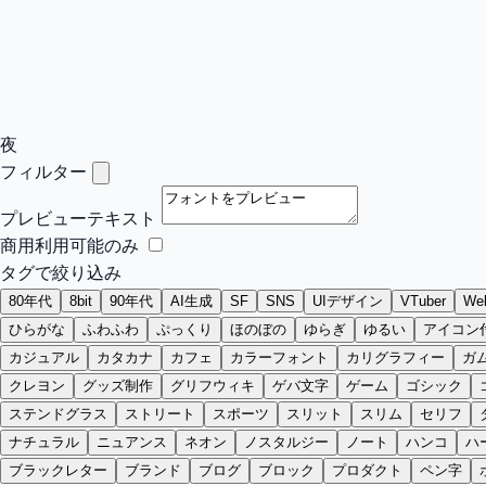
夜
フィルター
プレビューテキスト
商用利用可能のみ
タグで絞り込み
80年代
8bit
90年代
AI生成
SF
SNS
UIデザイン
VTuber
W
ひらがな
ふわふわ
ぷっくり
ほのぼの
ゆらぎ
ゆるい
アイコン
カジュアル
カタカナ
カフェ
カラーフォント
カリグラフィー
ガ
クレヨン
グッズ制作
グリフウィキ
ゲバ文字
ゲーム
ゴシック
ステンドグラス
ストリート
スポーツ
スリット
スリム
セリフ
ナチュラル
ニュアンス
ネオン
ノスタルジー
ノート
ハンコ
ハ
ブラックレター
ブランド
ブログ
ブロック
プロダクト
ペン字