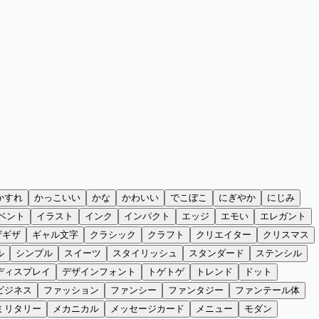
かすれ
かっこいい
かな
かわいい
でこぼこ
にぎやか
にじみ
ベント
イラスト
インク
インパクト
エッジ
エモい
エレガント
ザギザ
ギャル文字
クラシック
クラフト
クリエイター
クリスマス
ル
シンプル
スイーツ
スタイリッシュ
スタンダード
ステンシル
ディスプレイ
デザインフォント
トゲトゲ
トレンド
ドット
ビジネス
ファッション
ファンシー
ファンタジー
ファンテール体
ミリタリー
メカニカル
メッセージカード
メニュー
モダン