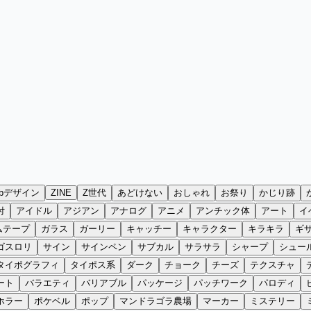
ebデザイン
ZINE
Z世代
あどけない
おしゃれ
お祭り
かじり跡
付
アイドル
アジアン
アナログ
アニメ
アンチック体
アート
イ
ムテープ
ガラス
ガーリー
キャッチー
キャラクター
キラキラ
ギ
ゴスロリ
サイン
サインペン
サブカル
サラサラ
シャープ
シュー
タイポグラフィ
タイポス系
ダーク
チョーク
チーズ
テクスチャ
ート
バラエティ
バリアブル
パッケージ
パッチワーク
パロディ
ホラー
ポケベル
ポップ
マンドラゴラ農場
マーカー
ミステリー