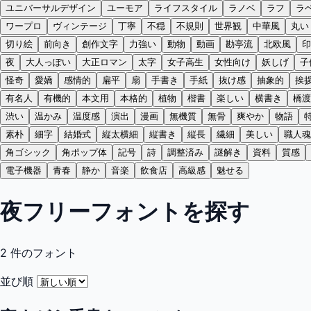
ユニバーサルデザイン
ユーモア
ライフスタイル
ラノベ
ラフ
ラ
ワープロ
ヴィンテージ
丁寧
不穏
不規則
世界観
中華風
丸い
切り絵
前向き
創作文字
力強い
動物
動画
勘亭流
北欧風
印
夜
大人っぽい
大正ロマン
太字
女子高生
女性向け
妖しげ
子
怪奇
愛嬌
感情的
扁平
扇
手書き
手紙
抜け感
抽象的
挨
有名人
有機的
本文用
本格的
植物
楷書
楽しい
横書き
橋渡
渋い
温かみ
温度感
演出
漫画
無機質
無骨
爽やか
物語
素朴
細字
結婚式
縦太横細
縦書き
縦長
繊細
美しい
職人魂
角ゴシック
角ポップ体
記号
詩
調整済み
謎解き
資料
質感
電子機器
青春
静か
音楽
飲食店
高級感
魅せる
夜フリーフォントを探す
2
件のフォント
並び順