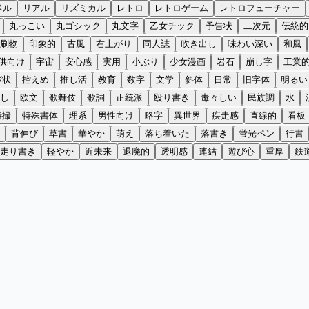
ベル
リアル
リズミカル
レトロ
レトロゲーム
レトロフューチャー
丸っこい
丸ゴシック
丸文字
乙女チック
予告状
二次元
伝統的
刷物
印象的
古風
右上がり
同人誌
吹き出し
味わい深い
和風
供向け
宇宙
安心感
実用
小ぶり
少女漫画
岩石
崩し字
工業
拶状
控えめ
推し活
教育
数字
文学
斜体
日常
旧字体
明るい
し
欧文
歌舞伎
歌詞
正統派
殴り書き
毒々しい
民族調
水
特撮
特殊書体
理系
男性向け
略字
異世界
疾走感
直線的
看板
背伸び
草書
華やか
萌え
落ち着いた
落書き
蛍光ペン
行書
走り書き
軽やか
近未来
退廃的
透明感
連結
遊び心
重厚
鉄