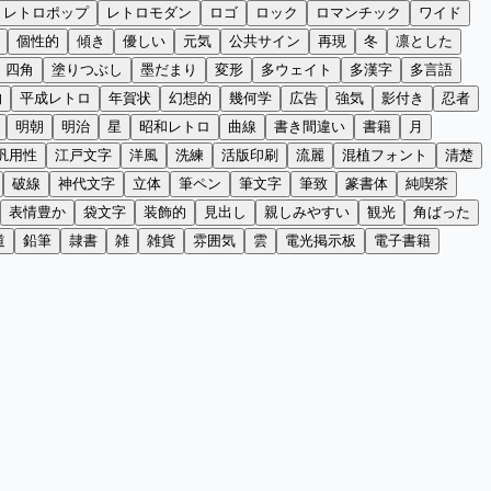
レトロポップ
レトロモダン
ロゴ
ロック
ロマンチック
ワイド
個性的
傾き
優しい
元気
公共サイン
再現
冬
凛とした
四角
塗りつぶし
墨だまり
変形
多ウェイト
多漢字
多言語
的
平成レトロ
年賀状
幻想的
幾何学
広告
強気
影付き
忍者
明朝
明治
星
昭和レトロ
曲線
書き間違い
書籍
月
汎用性
江戸文字
洋風
洗練
活版印刷
流麗
混植フォント
清楚
破線
神代文字
立体
筆ペン
筆文字
筆致
篆書体
純喫茶
表情豊か
袋文字
装飾的
見出し
親しみやすい
観光
角ばった
道
鉛筆
隷書
雑
雑貨
雰囲気
雲
電光掲示板
電子書籍