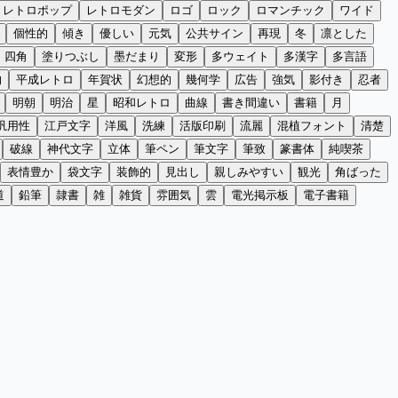
レトロポップ
レトロモダン
ロゴ
ロック
ロマンチック
ワイド
個性的
傾き
優しい
元気
公共サイン
再現
冬
凛とした
四角
塗りつぶし
墨だまり
変形
多ウェイト
多漢字
多言語
的
平成レトロ
年賀状
幻想的
幾何学
広告
強気
影付き
忍者
明朝
明治
星
昭和レトロ
曲線
書き間違い
書籍
月
汎用性
江戸文字
洋風
洗練
活版印刷
流麗
混植フォント
清楚
破線
神代文字
立体
筆ペン
筆文字
筆致
篆書体
純喫茶
表情豊か
袋文字
装飾的
見出し
親しみやすい
観光
角ばった
道
鉛筆
隷書
雑
雑貨
雰囲気
雲
電光掲示板
電子書籍