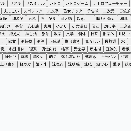
ベル
リアル
リズミカル
レトロ
レトロゲーム
レトロフューチャー
丸っこい
丸ゴシック
丸文字
乙女チック
予告状
二次元
伝統的
刷物
印象的
古風
右上がり
同人誌
吹き出し
味わい深い
和風
供向け
宇宙
安心感
実用
小ぶり
少女漫画
岩石
崩し字
工業
拶状
控えめ
推し活
教育
数字
文学
斜体
日常
旧字体
明るい
し
欧文
歌舞伎
歌詞
正統派
殴り書き
毒々しい
民族調
水
特撮
特殊書体
理系
男性向け
略字
異世界
疾走感
直線的
看板
背伸び
草書
華やか
萌え
落ち着いた
落書き
蛍光ペン
行書
走り書き
軽やか
近未来
退廃的
透明感
連結
遊び心
重厚
鉄