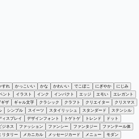
かすれ
かっこいい
かな
かわいい
でこぼこ
にぎやか
にじみ
ベント
イラスト
インク
インパクト
エッジ
エモい
エレガント
ザギザ
ギャル文字
クラシック
クラフト
クリエイター
クリスマス
ル
シンプル
スイーツ
スタイリッシュ
スタンダード
ステンシル
ディスプレイ
デザインフォント
トゲトゲ
トレンド
ドット
ビジネス
ファッション
ファンシー
ファンタジー
ファンテール体
ミリタリー
メカニカル
メッセージカード
メニュー
モダン