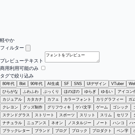
軽やか
フィルター
プレビューテキスト
商用利用可能のみ
タグで絞り込み
80年代
8bit
90年代
AI生成
SF
SNS
UIデザイン
VTuber
W
ひらがな
ふわふわ
ぷっくり
ほのぼの
ゆらぎ
ゆるい
アイコン
カジュアル
カタカナ
カフェ
カラーフォント
カリグラフィー
ガ
クレヨン
グッズ制作
グリフウィキ
ゲバ文字
ゲーム
ゴシック
ステンドグラス
ストリート
スポーツ
スリット
スリム
セリフ
ナチュラル
ニュアンス
ネオン
ノスタルジー
ノート
ハンコ
ハ
ブラックレター
ブランド
ブログ
ブロック
プロダクト
ペン字