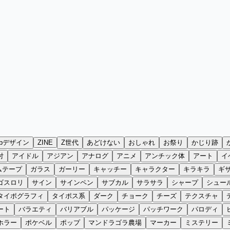
ebデザイン
ZINE
Z世代
あどけない
おしゃれ
お祭り
かじり跡
付
アイドル
アジアン
アナログ
アニメ
アンチック体
アート
イ
ムテープ
ガラス
ガーリー
キャッチー
キャラクター
キラキラ
ギ
ゴスロリ
サイン
サインペン
サブカル
サラサラ
シャープ
シュー
タイポグラフィ
タイポス系
ダーク
チョーク
チーズ
テクスチャ
ート
バラエティ
バリアブル
パッケージ
パッチワーク
パロディ
ホラー
ポケベル
ポップ
マンドラゴラ農場
マーカー
ミステリー