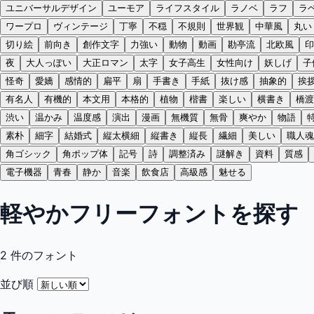
ユニバーサルデザイン
ユーモア
ライフスタイル
ラノベ
ラフ
ラ
ワープロ
ヴィンテージ
丁寧
不穏
不規則
世界観
中華風
丸い
切り絵
前向き
創作文字
力強い
動物
動画
勘亭流
北欧風
印
夜
大人っぽい
大正ロマン
太字
女子高生
女性向け
妖しげ
子
怪奇
愛嬌
感情的
扁平
扇
手書き
手紙
抜け感
抽象的
挨
有名人
有機的
本文用
本格的
植物
楷書
楽しい
横書き
橋渡
渋い
温かみ
温度感
演出
漫画
無機質
無骨
爽やか
物語
素朴
細字
結婚式
縦太横細
縦書き
縦長
繊細
美しい
職人魂
角ゴシック
角ポップ体
記号
詩
調整済み
謎解き
資料
質感
電子機器
青春
静か
音楽
飲食店
高級感
魅せる
軽やかフリーフォントを探す
2
件のフォント
並び順