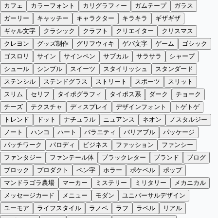
カフェ
カラーフォント
カリグラフィー
ガムテープ
ガラス
ガーリー
キャッチー
キャラクター
キラキラ
ギザギザ
ギャル文字
クラシック
クラフト
クリエイター
クリスマス
クレヨン
グッズ制作
グリフウィキ
ゲバ文字
ゲーム
ゴシック
ゴスロリ
サイン
サインペン
サブカル
サラサラ
シャープ
シュール
シンプル
スイーツ
スタイリッシュ
スタンダード
ステンシル
ステンドグラス
ストリート
スポーツ
スリット
スリム
セリフ
タイポグラフィ
タイポス系
ダーク
チョーク
チーズ
テクスチャ
ディスプレイ
デザインフォント
トゲトゲ
トレンド
ドット
ナチュラル
ニュアンス
ネオン
ノスタルジー
ノート
ハンコ
ハート
バラエティ
バリアブル
パッケージ
パッチワーク
パロディ
ビジネス
ファッション
ファンシー
ファンタジー
ファンテール体
ブラックレター
ブランド
ブログ
ブロック
プロダクト
ペン字
ホラー
ポケベル
ポップ
マンドラゴラ農場
マーカー
ミステリー
ミリタリー
メカニカル
メッセージカード
メニュー
モダン
ユニバーサルデザイン
ユーモア
ライフスタイル
ラノベ
ラフ
ラベル
リアル