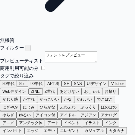
無機質
フィルター
プレビューテキスト
商用利用可能のみ
タグで絞り込み
80年代
8bit
90年代
AI生成
SF
SNS
UIデザイン
VTuber
Webデザイン
ZINE
Z世代
あどけない
おしゃれ
お祭り
かじり跡
かすれ
かっこいい
かな
かわいい
でこぼこ
にぎやか
にじみ
ひらがな
ふわふわ
ぷっくり
ほのぼの
ゆらぎ
ゆるい
アイコン付
アイドル
アジアン
アナログ
アニメ
アンチック体
アート
イベント
イラスト
インク
インパクト
エッジ
エモい
エレガント
カジュアル
カタカナ