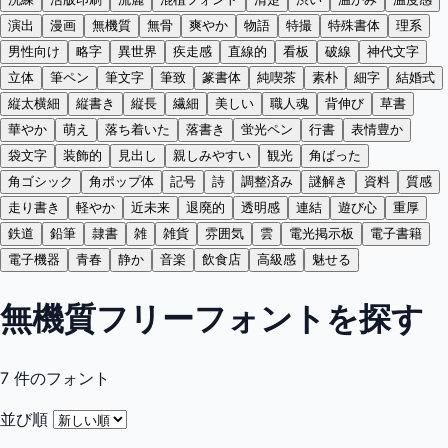
演出
漫画
無機質
無骨
爽やか
物語
特撮
特殊書体
理系
男性向け
略字
異世界
疾走感
直線的
看板
破線
神代文字
立体
筆ペン
筆文字
筆致
篆書体
純喫茶
素朴
細字
結婚式
縦太横細
縦書き
縦長
繊細
美しい
職人魂
背伸び
草書
華やか
萌え
落ち着いた
落書き
蛍光ペン
行書
表情豊か
袋文字
装飾的
見出し
親しみやすい
観光
角ばった
角ゴシック
角ポップ体
記号
詩
調整済み
謎解き
資料
質感
走り書き
軽やか
近未来
退廃的
透明感
連結
遊び心
重厚
鉄道
鉛筆
隷書
雑
雑貨
雰囲気
雲
電光掲示板
電子書籍
電子機器
青春
静か
音楽
飲食店
高級感
魅せる
無機質フリーフォントを探す
7
件のフォント
並び順