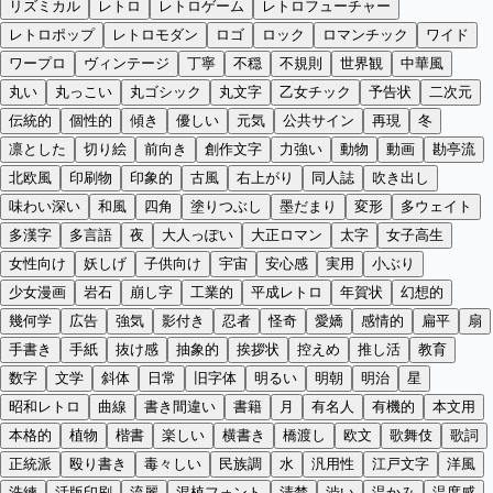
リズミカル
レトロ
レトロゲーム
レトロフューチャー
レトロポップ
レトロモダン
ロゴ
ロック
ロマンチック
ワイド
ワープロ
ヴィンテージ
丁寧
不穏
不規則
世界観
中華風
丸い
丸っこい
丸ゴシック
丸文字
乙女チック
予告状
二次元
伝統的
個性的
傾き
優しい
元気
公共サイン
再現
冬
凛とした
切り絵
前向き
創作文字
力強い
動物
動画
勘亭流
北欧風
印刷物
印象的
古風
右上がり
同人誌
吹き出し
味わい深い
和風
四角
塗りつぶし
墨だまり
変形
多ウェイト
多漢字
多言語
夜
大人っぽい
大正ロマン
太字
女子高生
女性向け
妖しげ
子供向け
宇宙
安心感
実用
小ぶり
少女漫画
岩石
崩し字
工業的
平成レトロ
年賀状
幻想的
幾何学
広告
強気
影付き
忍者
怪奇
愛嬌
感情的
扁平
扇
手書き
手紙
抜け感
抽象的
挨拶状
控えめ
推し活
教育
数字
文学
斜体
日常
旧字体
明るい
明朝
明治
星
昭和レトロ
曲線
書き間違い
書籍
月
有名人
有機的
本文用
本格的
植物
楷書
楽しい
横書き
橋渡し
欧文
歌舞伎
歌詞
正統派
殴り書き
毒々しい
民族調
水
汎用性
江戸文字
洋風
洗練
活版印刷
流麗
混植フォント
清楚
渋い
温かみ
温度感