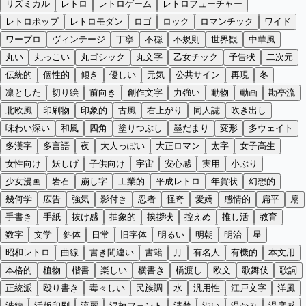
リズミカル
レトロ
レトロゲーム
レトロフューチャー
レトロポップ
レトロモダン
ロゴ
ロック
ロマンチック
ワイド
ワープロ
ヴィンテージ
丁寧
不穏
不規則
世界観
中華風
丸い
丸っこい
丸ゴシック
丸文字
乙女チック
予告状
二次元
伝統的
個性的
傾き
優しい
元気
公共サイン
再現
冬
凛とした
切り絵
前向き
創作文字
力強い
動物
動画
勘亭流
北欧風
印刷物
印象的
古風
右上がり
同人誌
吹き出し
味わい深い
和風
四角
塗りつぶし
墨だまり
変形
多ウェイト
多漢字
多言語
夜
大人っぽい
大正ロマン
太字
女子高生
女性向け
妖しげ
子供向け
宇宙
安心感
実用
小ぶり
少女漫画
岩石
崩し字
工業的
平成レトロ
年賀状
幻想的
幾何学
広告
強気
影付き
忍者
怪奇
愛嬌
感情的
扁平
扇
手書き
手紙
抜け感
抽象的
挨拶状
控えめ
推し活
教育
数字
文学
斜体
日常
旧字体
明るい
明朝
明治
星
昭和レトロ
曲線
書き間違い
書籍
月
有名人
有機的
本文用
本格的
植物
楷書
楽しい
横書き
橋渡し
欧文
歌舞伎
歌詞
正統派
殴り書き
毒々しい
民族調
水
汎用性
江戸文字
洋風
洗練
活版印刷
流麗
混植フォント
清楚
渋い
温かみ
温度感