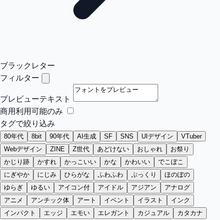
ブラックレター
フィルター
プレビューテキスト
商用利用可能のみ
タグで絞り込み
80年代
8bit
90年代
AI生成
SF
SNS
UIデザイン
VTuber
Webデザイン
ZINE
Z世代
あどけない
おしゃれ
お祭り
かじり跡
かすれ
かっこいい
かな
かわいい
でこぼこ
にぎやか
にじみ
ひらがな
ふわふわ
ぷっくり
ほのぼの
ゆらぎ
ゆるい
アイコン付
アイドル
アジアン
アナログ
アニメ
アンチック体
アート
イベント
イラスト
インク
インパクト
エッジ
エモい
エレガント
カジュアル
カタカナ