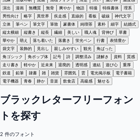
演出
漫画
無機質
無骨
爽やか
物語
特撮
特殊書体
理系
男性向け
略字
異世界
疾走感
直線的
看板
破線
神代文字
立体
筆ペン
筆文字
筆致
篆書体
純喫茶
素朴
細字
結婚式
縦太横細
縦書き
縦長
繊細
美しい
職人魂
背伸び
草書
華やか
萌え
落ち着いた
落書き
蛍光ペン
行書
表情豊か
袋文字
装飾的
見出し
親しみやすい
観光
角ばった
角ゴシック
角ポップ体
記号
詩
調整済み
謎解き
資料
質感
走り書き
軽やか
近未来
退廃的
透明感
連結
遊び心
重厚
鉄道
鉛筆
隷書
雑
雑貨
雰囲気
雲
電光掲示板
電子書籍
電子機器
青春
静か
音楽
飲食店
高級感
魅せる
ブラックレターフリーフォン
トを探す
2
件のフォント