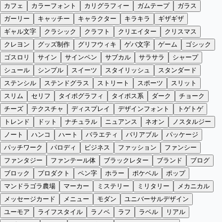
カフェ
カラーフォント
カリグラフィー
ガムテープ
ガラス
ガーリー
キャッチー
キャラクター
キラキラ
ギザギザ
ギャル文字
クラシック
クラフト
クリエイター
クリスマス
クレヨン
グッズ制作
グリフウィキ
ゲバ文字
ゲーム
ゴシック
ゴスロリ
サイン
サインペン
サブカル
サラサラ
シャープ
シュール
シンプル
スイーツ
スタイリッシュ
スタンダード
ステンシル
ステンドグラス
ストリート
スポーツ
スリット
スリム
セリフ
タイポグラフィ
タイポス系
ダーク
チョーク
チーズ
テクスチャ
ディスプレイ
デザインフォント
トゲトゲ
トレンド
ドット
ナチュラル
ニュアンス
ネオン
ノスタルジー
ノート
ハンコ
ハート
バラエティ
バリアブル
パッケージ
パッチワーク
パロディ
ビジネス
ファッション
ファンシー
ファンタジー
ファンテール体
ブラックレター
ブランド
ブログ
ブロック
プロダクト
ペン字
ホラー
ポケベル
ポップ
マンドラゴラ農場
マーカー
ミステリー
ミリタリー
メカニカル
メッセージカード
メニュー
モダン
ユニバーサルデザイン
ユーモア
ライフスタイル
ラノベ
ラフ
ラベル
リアル