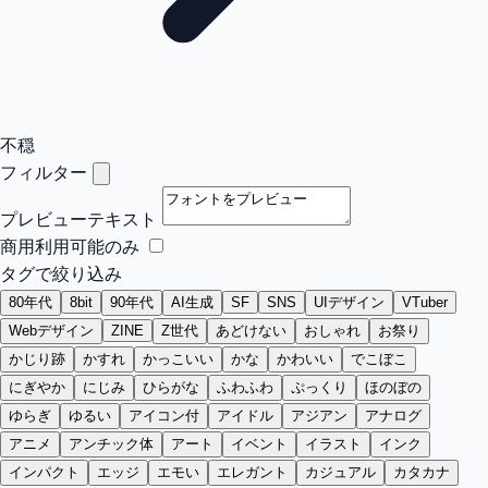
不穏
フィルター
プレビューテキスト
商用利用可能のみ
タグで絞り込み
80年代
8bit
90年代
AI生成
SF
SNS
UIデザイン
VTuber
Webデザイン
ZINE
Z世代
あどけない
おしゃれ
お祭り
かじり跡
かすれ
かっこいい
かな
かわいい
でこぼこ
にぎやか
にじみ
ひらがな
ふわふわ
ぷっくり
ほのぼの
ゆらぎ
ゆるい
アイコン付
アイドル
アジアン
アナログ
アニメ
アンチック体
アート
イベント
イラスト
インク
インパクト
エッジ
エモい
エレガント
カジュアル
カタカナ