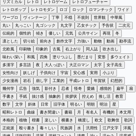
リズミカル
レトロ
レトロゲーム
レトロフューチャー
レトロポップ
レトロモダン
ロゴ
ロック
ロマンチック
ワイド
ワープロ
ヴィンテージ
丁寧
不穏
不規則
世界観
中華風
丸い
丸っこい
丸ゴシック
丸文字
乙女チック
予告状
二次元
伝統的
個性的
傾き
優しい
元気
公共サイン
再現
冬
凛とした
切り絵
前向き
創作文字
力強い
動物
動画
勘亭流
北欧風
印刷物
印象的
古風
右上がり
同人誌
吹き出し
味わい深い
和風
四角
塗りつぶし
墨だまり
変形
多ウェイト
多漢字
多言語
夜
大人っぽい
大正ロマン
太字
女子高生
女性向け
妖しげ
子供向け
宇宙
安心感
実用
小ぶり
少女漫画
岩石
崩し字
工業的
平成レトロ
年賀状
幻想的
幾何学
広告
強気
影付き
忍者
怪奇
愛嬌
感情的
扁平
扇
手書き
手紙
抜け感
抽象的
挨拶状
控えめ
推し活
教育
数字
文学
斜体
日常
旧字体
明るい
明朝
明治
星
昭和レトロ
曲線
書き間違い
書籍
月
有名人
有機的
本文用
本格的
植物
楷書
楽しい
横書き
橋渡し
欧文
歌舞伎
歌詞
正統派
殴り書き
毒々しい
民族調
水
汎用性
江戸文字
洋風
洗練
活版印刷
流麗
混植フォント
清楚
渋い
温かみ
温度感