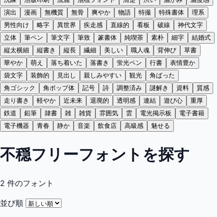
演出
漫画
無機質
無骨
爽やか
物語
特撮
特殊書体
理系
男性向け
略字
異世界
疾走感
直線的
看板
破線
神代文字
立体
筆ペン
筆文字
筆致
篆書体
純喫茶
素朴
細字
結婚式
縦太横細
縦書き
縦長
繊細
美しい
職人魂
背伸び
草書
華やか
萌え
落ち着いた
落書き
蛍光ペン
行書
表情豊か
袋文字
装飾的
見出し
親しみやすい
観光
角ばった
角ゴシック
角ポップ体
記号
詩
調整済み
謎解き
資料
質感
走り書き
軽やか
近未来
退廃的
透明感
連結
遊び心
重厚
鉄道
鉛筆
隷書
雑
雑貨
雰囲気
雲
電光掲示板
電子書籍
電子機器
青春
静か
音楽
飲食店
高級感
魅せる
不穏フリーフォントを探す
2
件のフォント
並び順