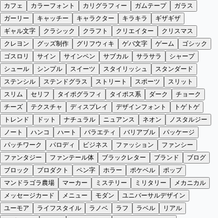
カフェ
カラーフォント
カリグラフィー
ガムテープ
ガラス
ガーリー
キャッチー
キャラクター
キラキラ
ギザギザ
ギャル文字
クラシック
クラフト
クリエイター
クリスマス
クレヨン
グッズ制作
グリフウィキ
ゲバ文字
ゲーム
ゴシック
ゴスロリ
サイン
サインペン
サブカル
サラサラ
シャープ
シュール
シンプル
スイーツ
スタイリッシュ
スタンダード
ステンシル
ステンドグラス
ストリート
スポーツ
スリット
スリム
セリフ
タイポグラフィ
タイポス系
ダーク
チョーク
チーズ
テクスチャ
ディスプレイ
デザインフォント
トゲトゲ
トレンド
ドット
ナチュラル
ニュアンス
ネオン
ノスタルジー
ノート
ハンコ
ハート
バラエティ
バリアブル
パッケージ
パッチワーク
パロディ
ビジネス
ファッション
ファンシー
ファンタジー
ファンテール体
ブラックレター
ブランド
ブログ
ブロック
プロダクト
ペン字
ホラー
ポケベル
ポップ
マンドラゴラ農場
マーカー
ミステリー
ミリタリー
メカニカル
メッセージカード
メニュー
モダン
ユニバーサルデザイン
ユーモア
ライフスタイル
ラノベ
ラフ
ラベル
リアル