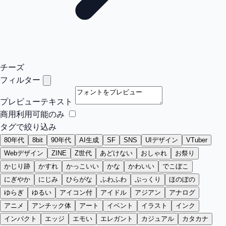
チーズ
フィルター
プレビューテキスト
商用利用可能のみ
タグで絞り込み
80年代
8bit
90年代
AI生成
SF
SNS
UIデザイン
VTuber
Webデザイン
ZINE
Z世代
あどけない
おしゃれ
お祭り
かじり跡
かすれ
かっこいい
かな
かわいい
でこぼこ
にぎやか
にじみ
ひらがな
ふわふわ
ぷっくり
ほのぼの
ゆらぎ
ゆるい
アイコン付
アイドル
アジアン
アナログ
アニメ
アンチック体
アート
イベント
イラスト
インク
インパクト
エッジ
エモい
エレガント
カジュアル
カタカナ