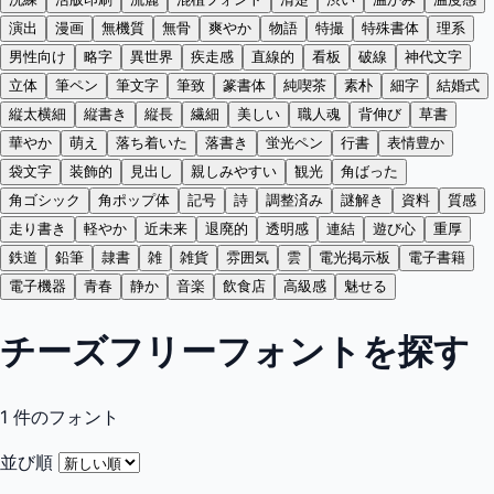
演出
漫画
無機質
無骨
爽やか
物語
特撮
特殊書体
理系
男性向け
略字
異世界
疾走感
直線的
看板
破線
神代文字
立体
筆ペン
筆文字
筆致
篆書体
純喫茶
素朴
細字
結婚式
縦太横細
縦書き
縦長
繊細
美しい
職人魂
背伸び
草書
華やか
萌え
落ち着いた
落書き
蛍光ペン
行書
表情豊か
袋文字
装飾的
見出し
親しみやすい
観光
角ばった
角ゴシック
角ポップ体
記号
詩
調整済み
謎解き
資料
質感
走り書き
軽やか
近未来
退廃的
透明感
連結
遊び心
重厚
鉄道
鉛筆
隷書
雑
雑貨
雰囲気
雲
電光掲示板
電子書籍
電子機器
青春
静か
音楽
飲食店
高級感
魅せる
チーズフリーフォントを探す
1
件のフォント
並び順