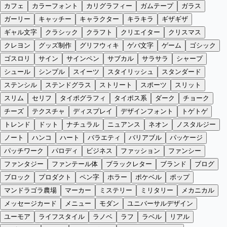
カフェ
カラーフォント
カリグラフィー
ガムテープ
ガラス
ガーリー
キャッチー
キャラクター
キラキラ
ギザギザ
ギャル文字
クラシック
クラフト
クリエイター
クリスマス
クレヨン
グッズ制作
グリフウィキ
ゲバ文字
ゲーム
ゴシック
ゴスロリ
サイン
サインペン
サブカル
サラサラ
シャープ
シュール
シンプル
スイーツ
スタイリッシュ
スタンダード
ステンシル
ステンドグラス
ストリート
スポーツ
スリット
スリム
セリフ
タイポグラフィ
タイポス系
ダーク
チョーク
チーズ
テクスチャ
ディスプレイ
デザインフォント
トゲトゲ
トレンド
ドット
ナチュラル
ニュアンス
ネオン
ノスタルジー
ノート
ハンコ
ハート
バラエティ
バリアブル
パッケージ
パッチワーク
パロディ
ビジネス
ファッション
ファンシー
ファンタジー
ファンテール体
ブラックレター
ブランド
ブログ
ブロック
プロダクト
ペン字
ホラー
ポケベル
ポップ
マンドラゴラ農場
マーカー
ミステリー
ミリタリー
メカニカル
メッセージカード
メニュー
モダン
ユニバーサルデザイン
ユーモア
ライフスタイル
ラノベ
ラフ
ラベル
リアル