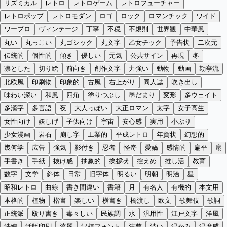
リズミカル
レトロ
レトロゲーム
レトロフューチャー
レトロポップ
レトロモダン
ロゴ
ロック
ロマンチック
ワイド
ワープロ
ヴィンテージ
丁寧
不穏
不規則
世界観
中華風
丸い
丸っこい
丸ゴシック
丸文字
乙女チック
予告状
二次元
伝統的
個性的
傾き
優しい
元気
公共サイン
再現
冬
凛とした
切り絵
前向き
創作文字
力強い
動物
動画
勘亭流
北欧風
印刷物
印象的
古風
右上がり
同人誌
吹き出し
味わい深い
和風
四角
塗りつぶし
墨だまり
変形
多ウェイト
多漢字
多言語
夜
大人っぽい
大正ロマン
太字
女子高生
女性向け
妖しげ
子供向け
宇宙
安心感
実用
小ぶり
少女漫画
岩石
崩し字
工業的
平成レトロ
年賀状
幻想的
幾何学
広告
強気
影付き
忍者
怪奇
愛嬌
感情的
扁平
扇
手書き
手紙
抜け感
抽象的
挨拶状
控えめ
推し活
教育
数字
文学
斜体
日常
旧字体
明るい
明朝
明治
星
昭和レトロ
曲線
書き間違い
書籍
月
有名人
有機的
本文用
本格的
植物
楷書
楽しい
横書き
橋渡し
欧文
歌舞伎
歌詞
正統派
殴り書き
毒々しい
民族調
水
汎用性
江戸文字
洋風
洗練
活版印刷
流麗
混植フォント
清楚
渋い
温かみ
温度感