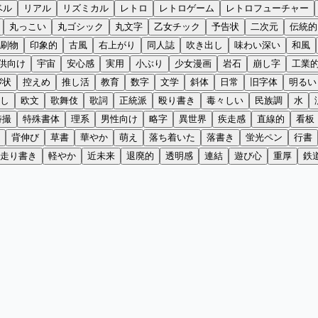
ベル
リアル
リズミカル
レトロ
レトロゲーム
レトロフューチャー
丸っこい
丸ゴシック
丸文字
乙女チック
予告状
二次元
伝統的
刷物
印象的
古風
右上がり
同人誌
吹き出し
味わい深い
和風
供向け
宇宙
安心感
実用
小ぶり
少女漫画
岩石
崩し字
工業
拶状
控えめ
推し活
教育
数字
文学
斜体
日常
旧字体
明るい
し
欧文
歌舞伎
歌詞
正統派
殴り書き
毒々しい
民族調
水
特撮
特殊書体
理系
男性向け
略字
異世界
疾走感
直線的
看板
背伸び
草書
華やか
萌え
落ち着いた
落書き
蛍光ペン
行書
走り書き
軽やか
近未来
退廃的
透明感
連結
遊び心
重厚
鉄