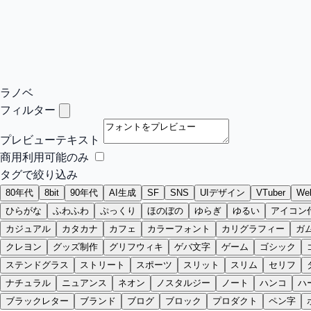
ラノベ
フィルター
プレビューテキスト
商用利用可能のみ
タグで絞り込み
80年代
8bit
90年代
AI生成
SF
SNS
UIデザイン
VTuber
W
ひらがな
ふわふわ
ぷっくり
ほのぼの
ゆらぎ
ゆるい
アイコン
カジュアル
カタカナ
カフェ
カラーフォント
カリグラフィー
ガ
クレヨン
グッズ制作
グリフウィキ
ゲバ文字
ゲーム
ゴシック
ステンドグラス
ストリート
スポーツ
スリット
スリム
セリフ
ナチュラル
ニュアンス
ネオン
ノスタルジー
ノート
ハンコ
ハ
ブラックレター
ブランド
ブログ
ブロック
プロダクト
ペン字