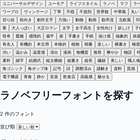
ユニバーサルデザイン
ユーモア
ライフスタイル
ラノベ
ラフ
ラ
ワープロ
ヴィンテージ
丁寧
不穏
不規則
世界観
中華風
丸い
切り絵
前向き
創作文字
力強い
動物
動画
勘亭流
北欧風
印
夜
大人っぽい
大正ロマン
太字
女子高生
女性向け
妖しげ
子
怪奇
愛嬌
感情的
扁平
扇
手書き
手紙
抜け感
抽象的
挨
有名人
有機的
本文用
本格的
植物
楷書
楽しい
横書き
橋渡
渋い
温かみ
温度感
演出
漫画
無機質
無骨
爽やか
物語
素朴
細字
結婚式
縦太横細
縦書き
縦長
繊細
美しい
職人魂
角ゴシック
角ポップ体
記号
詩
調整済み
謎解き
資料
質感
電子機器
青春
静か
音楽
飲食店
高級感
魅せる
ラノベフリーフォントを探す
2
件のフォント
並び順