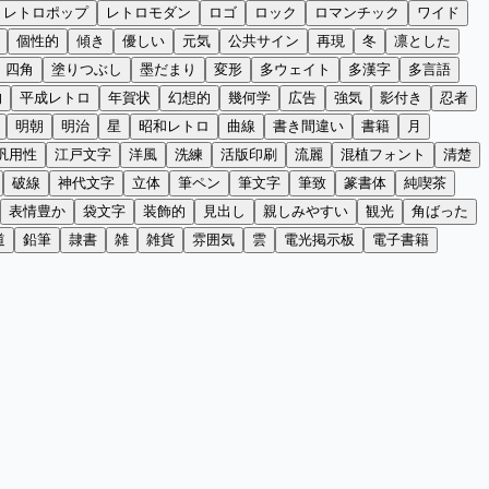
レトロポップ
レトロモダン
ロゴ
ロック
ロマンチック
ワイド
個性的
傾き
優しい
元気
公共サイン
再現
冬
凛とした
四角
塗りつぶし
墨だまり
変形
多ウェイト
多漢字
多言語
的
平成レトロ
年賀状
幻想的
幾何学
広告
強気
影付き
忍者
明朝
明治
星
昭和レトロ
曲線
書き間違い
書籍
月
汎用性
江戸文字
洋風
洗練
活版印刷
流麗
混植フォント
清楚
破線
神代文字
立体
筆ペン
筆文字
筆致
篆書体
純喫茶
表情豊か
袋文字
装飾的
見出し
親しみやすい
観光
角ばった
道
鉛筆
隷書
雑
雑貨
雰囲気
雲
電光掲示板
電子書籍