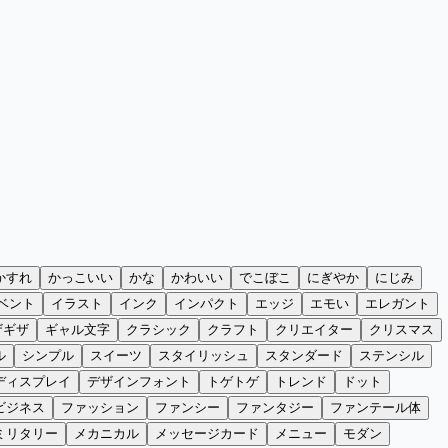
かすれ
かっこいい
かな
かわいい
でこぼこ
にぎやか
にじみ
ベント
イラスト
インク
インパクト
エッジ
エモい
エレガント
ザギザ
ギャル文字
クラシック
クラフト
クリエイター
クリスマス
ル
シンプル
スイーツ
スタイリッシュ
スタンダード
ステンシル
ディスプレイ
デザインフォント
トゲトゲ
トレンド
ドット
ビジネス
ファッション
ファンシー
ファンタジー
ファンテール体
ミリタリー
メカニカル
メッセージカード
メニュー
モダン