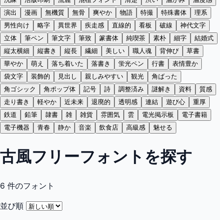
演出
漫画
無機質
無骨
爽やか
物語
特撮
特殊書体
理系
男性向け
略字
異世界
疾走感
直線的
看板
破線
神代文字
立体
筆ペン
筆文字
筆致
篆書体
純喫茶
素朴
細字
結婚式
縦太横細
縦書き
縦長
繊細
美しい
職人魂
背伸び
草書
華やか
萌え
落ち着いた
落書き
蛍光ペン
行書
表情豊か
袋文字
装飾的
見出し
親しみやすい
観光
角ばった
角ゴシック
角ポップ体
記号
詩
調整済み
謎解き
資料
質感
走り書き
軽やか
近未来
退廃的
透明感
連結
遊び心
重厚
鉄道
鉛筆
隷書
雑
雑貨
雰囲気
雲
電光掲示板
電子書籍
電子機器
青春
静か
音楽
飲食店
高級感
魅せる
古風フリーフォントを探す
6
件のフォント
並び順