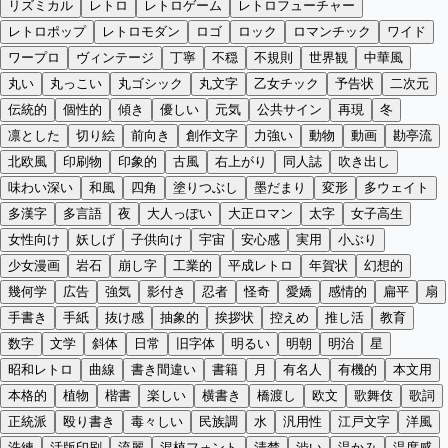
リズミカル
レトロ
レトロゲーム
レトロフューチャー
レトロポップ
レトロモダン
ロゴ
ロック
ロマンチック
ワイド
ワープロ
ヴィンテージ
丁寧
不穏
不規則
世界観
中華風
丸い
丸っこい
丸ゴシック
丸文字
乙女チック
予告状
二次元
伝統的
個性的
傾き
優しい
元気
公共サイン
再現
冬
凛とした
切り絵
前向き
創作文字
力強い
動物
動画
勘亭流
北欧風
印刷物
印象的
古風
右上がり
同人誌
吹き出し
味わい深い
和風
四角
塗りつぶし
墨だまり
変形
多ウェイト
多漢字
多言語
夜
大人っぽい
大正ロマン
太字
女子高生
女性向け
妖しげ
子供向け
宇宙
安心感
実用
小ぶり
少女漫画
岩石
崩し字
工業的
平成レトロ
年賀状
幻想的
幾何学
広告
強気
影付き
忍者
怪奇
愛嬌
感情的
扁平
扇
手書き
手紙
抜け感
抽象的
挨拶状
控えめ
推し活
教育
数字
文学
斜体
日常
旧字体
明るい
明朝
明治
星
昭和レトロ
曲線
書き間違い
書籍
月
有名人
有機的
本文用
本格的
植物
楷書
楽しい
横書き
橋渡し
欧文
歌舞伎
歌詞
正統派
殴り書き
毒々しい
民族調
水
汎用性
江戸文字
洋風
洗練
活版印刷
流麗
混植フォント
清楚
渋い
温かみ
温度感