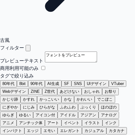
古風
フィルター
プレビューテキスト
商用利用可能のみ
タグで絞り込み
80年代
8bit
90年代
AI生成
SF
SNS
UIデザイン
VTuber
Webデザイン
ZINE
Z世代
あどけない
おしゃれ
お祭り
かじり跡
かすれ
かっこいい
かな
かわいい
でこぼこ
にぎやか
にじみ
ひらがな
ふわふわ
ぷっくり
ほのぼの
ゆらぎ
ゆるい
アイコン付
アイドル
アジアン
アナログ
アニメ
アンチック体
アート
イベント
イラスト
インク
インパクト
エッジ
エモい
エレガント
カジュアル
カタカナ