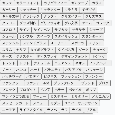
カフェ
カラーフォント
カリグラフィー
ガムテープ
ガラス
ガーリー
キャッチー
キャラクター
キラキラ
ギザギザ
ギャル文字
クラシック
クラフト
クリエイター
クリスマス
クレヨン
グッズ制作
グリフウィキ
ゲバ文字
ゲーム
ゴシック
ゴスロリ
サイン
サインペン
サブカル
サラサラ
シャープ
シュール
シンプル
スイーツ
スタイリッシュ
スタンダード
ステンシル
ステンドグラス
ストリート
スポーツ
スリット
スリム
セリフ
タイポグラフィ
タイポス系
ダーク
チョーク
チーズ
テクスチャ
ディスプレイ
デザインフォント
トゲトゲ
トレンド
ドット
ナチュラル
ニュアンス
ネオン
ノスタルジー
ノート
ハンコ
ハート
バラエティ
バリアブル
パッケージ
パッチワーク
パロディ
ビジネス
ファッション
ファンシー
ファンタジー
ファンテール体
ブラックレター
ブランド
ブログ
ブロック
プロダクト
ペン字
ホラー
ポケベル
ポップ
マンドラゴラ農場
マーカー
ミステリー
ミリタリー
メカニカル
メッセージカード
メニュー
モダン
ユニバーサルデザイン
ユーモア
ライフスタイル
ラノベ
ラフ
ラベル
リアル