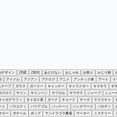
ebデザイン
ZINE
Z世代
あどけない
おしゃれ
お祭り
かじり跡
付
アイドル
アジアン
アナログ
アニメ
アンチック体
アート
イ
ムテープ
ガラス
ガーリー
キャッチー
キャラクター
キラキラ
ギ
ゴスロリ
サイン
サインペン
サブカル
サラサラ
シャープ
シュー
タイポグラフィ
タイポス系
ダーク
チョーク
チーズ
テクスチャ
ート
バラエティ
バリアブル
パッケージ
パッチワーク
パロディ
ホラー
ポケベル
ポップ
マンドラゴラ農場
マーカー
ミステリー