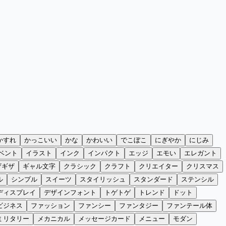
かすれ
かっこいい
かな
かわいい
でこぼこ
にぎやか
にじみ
ベント
イラスト
インク
インパクト
エッジ
エモい
エレガント
ザギザ
ギャル文字
クラシック
クラフト
クリエイター
クリスマス
ル
シンプル
スイーツ
スタイリッシュ
スタンダード
ステンシル
ディスプレイ
デザインフォント
トゲトゲ
トレンド
ドット
ビジネス
ファッション
ファンシー
ファンタジー
ファンテール体
ミリタリー
メカニカル
メッセージカード
メニュー
モダン