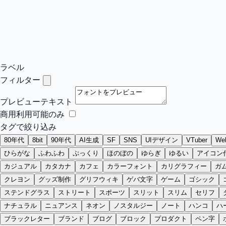
ラベル
フィルター
プレビューテキスト
商用利用可能のみ
タグで絞り込み
80年代
8bit
90年代
AI生成
SF
SNS
UIデザイン
VTuber
W
ひらがな
ふわふわ
ぷっくり
ほのぼの
ゆらぎ
ゆるい
アイコン
カジュアル
カタカナ
カフェ
カラーフォント
カリグラフィー
ガ
クレヨン
グッズ制作
グリフウィキ
ゲバ文字
ゲーム
ゴシック
ステンドグラス
ストリート
スポーツ
スリット
スリム
セリフ
ナチュラル
ニュアンス
ネオン
ノスタルジー
ノート
ハンコ
ハ
ブラックレター
ブランド
ブログ
ブロック
プロダクト
ペン字