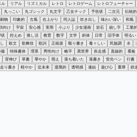
ベル
リアル
リズミカル
レトロ
レトロゲーム
レトロフューチャー
丸っこい
丸ゴシック
丸文字
乙女チック
予告状
二次元
伝統的
刷物
印象的
古風
右上がり
同人誌
吹き出し
味わい深い
和風
供向け
宇宙
安心感
実用
小ぶり
少女漫画
岩石
崩し字
工業
拶状
控えめ
推し活
教育
数字
文学
斜体
日常
旧字体
明るい
し
欧文
歌舞伎
歌詞
正統派
殴り書き
毒々しい
民族調
水
特撮
特殊書体
理系
男性向け
略字
異世界
疾走感
直線的
看板
背伸び
草書
華やか
萌え
落ち着いた
落書き
蛍光ペン
行書
走り書き
軽やか
近未来
退廃的
透明感
連結
遊び心
重厚
鉄