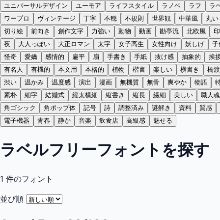
ユニバーサルデザイン
ユーモア
ライフスタイル
ラノベ
ラフ
ラ
ワープロ
ヴィンテージ
丁寧
不穏
不規則
世界観
中華風
丸い
切り絵
前向き
創作文字
力強い
動物
動画
勘亭流
北欧風
印
夜
大人っぽい
大正ロマン
太字
女子高生
女性向け
妖しげ
子
怪奇
愛嬌
感情的
扁平
扇
手書き
手紙
抜け感
抽象的
挨
有名人
有機的
本文用
本格的
植物
楷書
楽しい
横書き
橋渡
渋い
温かみ
温度感
演出
漫画
無機質
無骨
爽やか
物語
素朴
細字
結婚式
縦太横細
縦書き
縦長
繊細
美しい
職人魂
角ゴシック
角ポップ体
記号
詩
調整済み
謎解き
資料
質感
電子機器
青春
静か
音楽
飲食店
高級感
魅せる
ラベルフリーフォントを探す
1
件のフォント
並び順