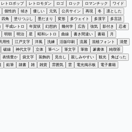
レトロポップ
レトロモダン
ロゴ
ロック
ロマンチック
ワイド
個性的
傾き
優しい
元気
公共サイン
再現
冬
凛とした
四角
塗りつぶし
墨だまり
変形
多ウェイト
多漢字
多言語
的
平成レトロ
年賀状
幻想的
幾何学
広告
強気
影付き
忍者
明朝
明治
星
昭和レトロ
曲線
書き間違い
書籍
月
汎用性
江戸文字
洋風
洗練
活版印刷
流麗
混植フォント
清楚
破線
神代文字
立体
筆ペン
筆文字
筆致
篆書体
純喫茶
表情豊か
袋文字
装飾的
見出し
親しみやすい
観光
角ばった
道
鉛筆
隷書
雑
雑貨
雰囲気
雲
電光掲示板
電子書籍