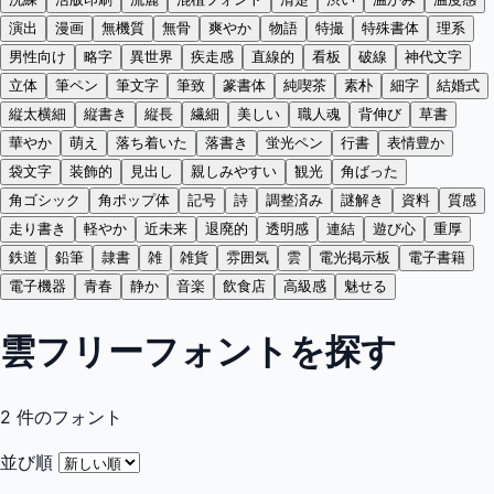
演出
漫画
無機質
無骨
爽やか
物語
特撮
特殊書体
理系
男性向け
略字
異世界
疾走感
直線的
看板
破線
神代文字
立体
筆ペン
筆文字
筆致
篆書体
純喫茶
素朴
細字
結婚式
縦太横細
縦書き
縦長
繊細
美しい
職人魂
背伸び
草書
華やか
萌え
落ち着いた
落書き
蛍光ペン
行書
表情豊か
袋文字
装飾的
見出し
親しみやすい
観光
角ばった
角ゴシック
角ポップ体
記号
詩
調整済み
謎解き
資料
質感
走り書き
軽やか
近未来
退廃的
透明感
連結
遊び心
重厚
鉄道
鉛筆
隷書
雑
雑貨
雰囲気
雲
電光掲示板
電子書籍
電子機器
青春
静か
音楽
飲食店
高級感
魅せる
雲フリーフォントを探す
2
件のフォント
並び順