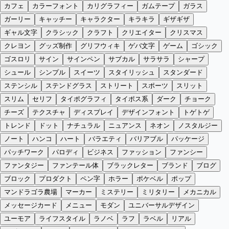
カフェ
カラーフォント
カリグラフィー
ガムテープ
ガラス
ガーリー
キャッチー
キャラクター
キラキラ
ギザギザ
ギャル文字
クラシック
クラフト
クリエイター
クリスマス
クレヨン
グッズ制作
グリフウィキ
ゲバ文字
ゲーム
ゴシック
ゴスロリ
サイン
サインペン
サブカル
サラサラ
シャープ
シュール
シンプル
スイーツ
スタイリッシュ
スタンダード
ステンシル
ステンドグラス
ストリート
スポーツ
スリット
スリム
セリフ
タイポグラフィ
タイポス系
ダーク
チョーク
チーズ
テクスチャ
ディスプレイ
デザインフォント
トゲトゲ
トレンド
ドット
ナチュラル
ニュアンス
ネオン
ノスタルジー
ノート
ハンコ
ハート
バラエティ
バリアブル
パッケージ
パッチワーク
パロディ
ビジネス
ファッション
ファンシー
ファンタジー
ファンテール体
ブラックレター
ブランド
ブログ
ブロック
プロダクト
ペン字
ホラー
ポケベル
ポップ
マンドラゴラ農場
マーカー
ミステリー
ミリタリー
メカニカル
メッセージカード
メニュー
モダン
ユニバーサルデザイン
ユーモア
ライフスタイル
ラノベ
ラフ
ラベル
リアル