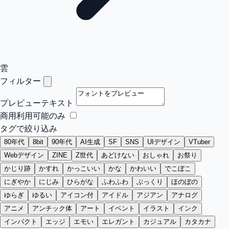
雲
フィルター
プレビューテキスト
商用利用可能のみ
タグで絞り込み
80年代
8bit
90年代
AI生成
SF
SNS
UIデザイン
VTuber
Webデザイン
ZINE
Z世代
あどけない
おしゃれ
お祭り
かじり跡
かすれ
かっこいい
かな
かわいい
でこぼこ
にぎやか
にじみ
ひらがな
ふわふわ
ぷっくり
ほのぼの
ゆらぎ
ゆるい
アイコン付
アイドル
アジアン
アナログ
アニメ
アンチック体
アート
イベント
イラスト
インク
インパクト
エッジ
エモい
エレガント
カジュアル
カタカナ