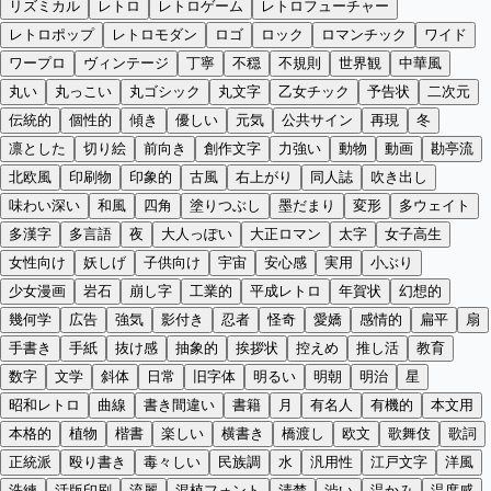
リズミカル
レトロ
レトロゲーム
レトロフューチャー
レトロポップ
レトロモダン
ロゴ
ロック
ロマンチック
ワイド
ワープロ
ヴィンテージ
丁寧
不穏
不規則
世界観
中華風
丸い
丸っこい
丸ゴシック
丸文字
乙女チック
予告状
二次元
伝統的
個性的
傾き
優しい
元気
公共サイン
再現
冬
凛とした
切り絵
前向き
創作文字
力強い
動物
動画
勘亭流
北欧風
印刷物
印象的
古風
右上がり
同人誌
吹き出し
味わい深い
和風
四角
塗りつぶし
墨だまり
変形
多ウェイト
多漢字
多言語
夜
大人っぽい
大正ロマン
太字
女子高生
女性向け
妖しげ
子供向け
宇宙
安心感
実用
小ぶり
少女漫画
岩石
崩し字
工業的
平成レトロ
年賀状
幻想的
幾何学
広告
強気
影付き
忍者
怪奇
愛嬌
感情的
扁平
扇
手書き
手紙
抜け感
抽象的
挨拶状
控えめ
推し活
教育
数字
文学
斜体
日常
旧字体
明るい
明朝
明治
星
昭和レトロ
曲線
書き間違い
書籍
月
有名人
有機的
本文用
本格的
植物
楷書
楽しい
横書き
橋渡し
欧文
歌舞伎
歌詞
正統派
殴り書き
毒々しい
民族調
水
汎用性
江戸文字
洋風
洗練
活版印刷
流麗
混植フォント
清楚
渋い
温かみ
温度感