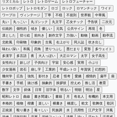
リズミカル
レトロ
レトロゲーム
レトロフューチャー
レトロポップ
レトロモダン
ロゴ
ロック
ロマンチック
ワイド
ワープロ
ヴィンテージ
丁寧
不穏
不規則
世界観
中華風
丸い
丸っこい
丸ゴシック
丸文字
乙女チック
予告状
二次元
伝統的
個性的
傾き
優しい
元気
公共サイン
再現
冬
凛とした
切り絵
前向き
創作文字
力強い
動物
動画
勘亭流
北欧風
印刷物
印象的
古風
右上がり
同人誌
吹き出し
味わい深い
和風
四角
塗りつぶし
墨だまり
変形
多ウェイト
多漢字
多言語
夜
大人っぽい
大正ロマン
太字
女子高生
女性向け
妖しげ
子供向け
宇宙
安心感
実用
小ぶり
少女漫画
岩石
崩し字
工業的
平成レトロ
年賀状
幻想的
幾何学
広告
強気
影付き
忍者
怪奇
愛嬌
感情的
扁平
扇
手書き
手紙
抜け感
抽象的
挨拶状
控えめ
推し活
教育
数字
文学
斜体
日常
旧字体
明るい
明朝
明治
星
昭和レトロ
曲線
書き間違い
書籍
月
有名人
有機的
本文用
本格的
植物
楷書
楽しい
横書き
橋渡し
欧文
歌舞伎
歌詞
正統派
殴り書き
毒々しい
民族調
水
汎用性
江戸文字
洋風
洗練
活版印刷
流麗
混植フォント
清楚
渋い
温かみ
温度感