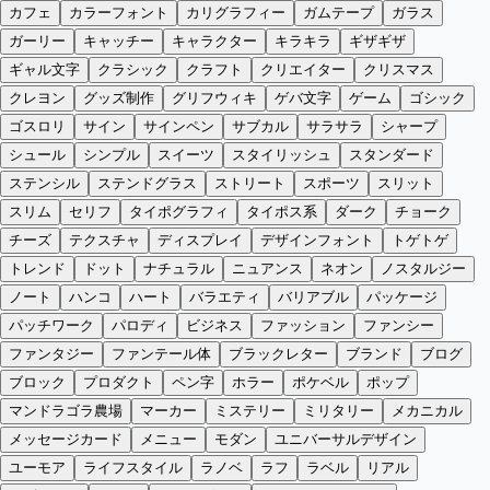
カフェ
カラーフォント
カリグラフィー
ガムテープ
ガラス
ガーリー
キャッチー
キャラクター
キラキラ
ギザギザ
ギャル文字
クラシック
クラフト
クリエイター
クリスマス
クレヨン
グッズ制作
グリフウィキ
ゲバ文字
ゲーム
ゴシック
ゴスロリ
サイン
サインペン
サブカル
サラサラ
シャープ
シュール
シンプル
スイーツ
スタイリッシュ
スタンダード
ステンシル
ステンドグラス
ストリート
スポーツ
スリット
スリム
セリフ
タイポグラフィ
タイポス系
ダーク
チョーク
チーズ
テクスチャ
ディスプレイ
デザインフォント
トゲトゲ
トレンド
ドット
ナチュラル
ニュアンス
ネオン
ノスタルジー
ノート
ハンコ
ハート
バラエティ
バリアブル
パッケージ
パッチワーク
パロディ
ビジネス
ファッション
ファンシー
ファンタジー
ファンテール体
ブラックレター
ブランド
ブログ
ブロック
プロダクト
ペン字
ホラー
ポケベル
ポップ
マンドラゴラ農場
マーカー
ミステリー
ミリタリー
メカニカル
メッセージカード
メニュー
モダン
ユニバーサルデザイン
ユーモア
ライフスタイル
ラノベ
ラフ
ラベル
リアル