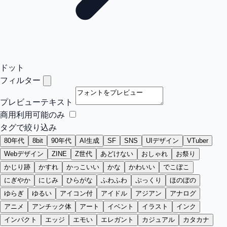
ドット
フィルター
プレビューテキスト
商用利用可能のみ
タグで絞り込み
80年代
8bit
90年代
AI生成
SF
SNS
UIデザイン
VTuber
Webデザイン
ZINE
Z世代
あどけない
おしゃれ
お祭り
かじり跡
かすれ
かっこいい
かな
かわいい
でこぼこ
にぎやか
にじみ
ひらがな
ふわふわ
ぷっくり
ほのぼの
ゆらぎ
ゆるい
アイコン付
アイドル
アジアン
アナログ
アニメ
アンチック体
アート
イベント
イラスト
インク
インパクト
エッジ
エモい
エレガント
カジュアル
カタカナ