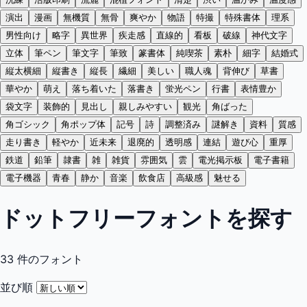
演出
漫画
無機質
無骨
爽やか
物語
特撮
特殊書体
理系
男性向け
略字
異世界
疾走感
直線的
看板
破線
神代文字
立体
筆ペン
筆文字
筆致
篆書体
純喫茶
素朴
細字
結婚式
縦太横細
縦書き
縦長
繊細
美しい
職人魂
背伸び
草書
華やか
萌え
落ち着いた
落書き
蛍光ペン
行書
表情豊か
袋文字
装飾的
見出し
親しみやすい
観光
角ばった
角ゴシック
角ポップ体
記号
詩
調整済み
謎解き
資料
質感
走り書き
軽やか
近未来
退廃的
透明感
連結
遊び心
重厚
鉄道
鉛筆
隷書
雑
雑貨
雰囲気
雲
電光掲示板
電子書籍
電子機器
青春
静か
音楽
飲食店
高級感
魅せる
ドットフリーフォントを探す
33
件のフォント
並び順