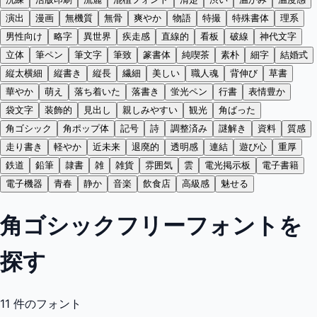
演出
漫画
無機質
無骨
爽やか
物語
特撮
特殊書体
理系
男性向け
略字
異世界
疾走感
直線的
看板
破線
神代文字
立体
筆ペン
筆文字
筆致
篆書体
純喫茶
素朴
細字
結婚式
縦太横細
縦書き
縦長
繊細
美しい
職人魂
背伸び
草書
華やか
萌え
落ち着いた
落書き
蛍光ペン
行書
表情豊か
袋文字
装飾的
見出し
親しみやすい
観光
角ばった
角ゴシック
角ポップ体
記号
詩
調整済み
謎解き
資料
質感
走り書き
軽やか
近未来
退廃的
透明感
連結
遊び心
重厚
鉄道
鉛筆
隷書
雑
雑貨
雰囲気
雲
電光掲示板
電子書籍
電子機器
青春
静か
音楽
飲食店
高級感
魅せる
角ゴシックフリーフォントを
探す
11
件のフォント