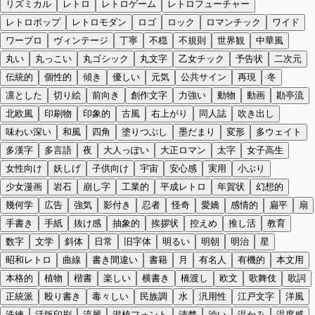
リズミカル
レトロ
レトロゲーム
レトロフューチャー
レトロポップ
レトロモダン
ロゴ
ロック
ロマンチック
ワイド
ワープロ
ヴィンテージ
丁寧
不穏
不規則
世界観
中華風
丸い
丸っこい
丸ゴシック
丸文字
乙女チック
予告状
二次元
伝統的
個性的
傾き
優しい
元気
公共サイン
再現
冬
凛とした
切り絵
前向き
創作文字
力強い
動物
動画
勘亭流
北欧風
印刷物
印象的
古風
右上がり
同人誌
吹き出し
味わい深い
和風
四角
塗りつぶし
墨だまり
変形
多ウェイト
多漢字
多言語
夜
大人っぽい
大正ロマン
太字
女子高生
女性向け
妖しげ
子供向け
宇宙
安心感
実用
小ぶり
少女漫画
岩石
崩し字
工業的
平成レトロ
年賀状
幻想的
幾何学
広告
強気
影付き
忍者
怪奇
愛嬌
感情的
扁平
扇
手書き
手紙
抜け感
抽象的
挨拶状
控えめ
推し活
教育
数字
文学
斜体
日常
旧字体
明るい
明朝
明治
星
昭和レトロ
曲線
書き間違い
書籍
月
有名人
有機的
本文用
本格的
植物
楷書
楽しい
横書き
橋渡し
欧文
歌舞伎
歌詞
正統派
殴り書き
毒々しい
民族調
水
汎用性
江戸文字
洋風
洗練
活版印刷
流麗
混植フォント
清楚
渋い
温かみ
温度感