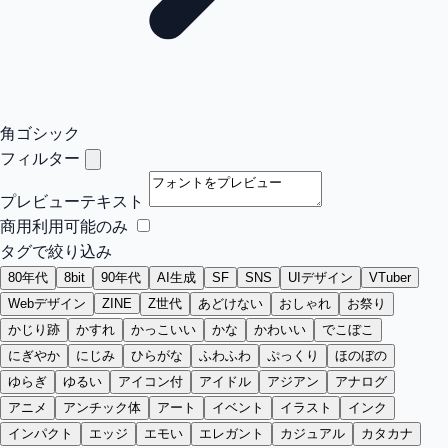
角ゴシック
フィルター
プレビューテキスト
商用利用可能のみ
タグで絞り込み
80年代
8bit
90年代
AI生成
SF
SNS
UIデザイン
VTuber
Webデザイン
ZINE
Z世代
あどけない
おしゃれ
お祭り
かじり跡
かすれ
かっこいい
かな
かわいい
でこぼこ
にぎやか
にじみ
ひらがな
ふわふわ
ぷっくり
ほのぼの
ゆらぎ
ゆるい
アイコン付
アイドル
アジアン
アナログ
アニメ
アンチック体
アート
イベント
イラスト
インク
インパクト
エッジ
エモい
エレガント
カジュアル
カタカナ