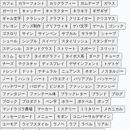
カフェ
カラーフォント
カリグラフィー
ガムテープ
ガラス
ガーリー
キャッチー
キャラクター
キラキラ
ギザギザ
ギャル文字
クラシック
クラフト
クリエイター
クリスマス
クレヨン
グッズ制作
グリフウィキ
ゲバ文字
ゲーム
ゴシック
ゴスロリ
サイン
サインペン
サブカル
サラサラ
シャープ
シュール
シンプル
スイーツ
スタイリッシュ
スタンダード
ステンシル
ステンドグラス
ストリート
スポーツ
スリット
スリム
セリフ
タイポグラフィ
タイポス系
ダーク
チョーク
チーズ
テクスチャ
ディスプレイ
デザインフォント
トゲトゲ
トレンド
ドット
ナチュラル
ニュアンス
ネオン
ノスタルジー
ノート
ハンコ
ハート
バラエティ
バリアブル
パッケージ
パッチワーク
パロディ
ビジネス
ファッション
ファンシー
ファンタジー
ファンテール体
ブラックレター
ブランド
ブログ
ブロック
プロダクト
ペン字
ホラー
ポケベル
ポップ
マンドラゴラ農場
マーカー
ミステリー
ミリタリー
メカニカル
メッセージカード
メニュー
モダン
ユニバーサルデザイン
ユーモア
ライフスタイル
ラノベ
ラフ
ラベル
リアル