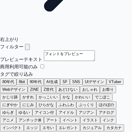
右上がり
フィルター
プレビューテキスト
商用利用可能のみ
タグで絞り込み
80年代
8bit
90年代
AI生成
SF
SNS
UIデザイン
VTuber
Webデザイン
ZINE
Z世代
あどけない
おしゃれ
お祭り
かじり跡
かすれ
かっこいい
かな
かわいい
でこぼこ
にぎやか
にじみ
ひらがな
ふわふわ
ぷっくり
ほのぼの
ゆらぎ
ゆるい
アイコン付
アイドル
アジアン
アナログ
アニメ
アンチック体
アート
イベント
イラスト
インク
インパクト
エッジ
エモい
エレガント
カジュアル
カタカナ