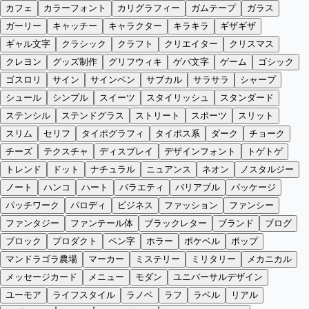
カフェ
カラーフォント
カリグラフィー
ガムテープ
ガラス
ガーリー
キャッチー
キャラクター
キラキラ
ギザギザ
ギャル文字
クラシック
クラフト
クリエイター
クリスマス
クレヨン
グッズ制作
グリフウィキ
ゲバ文字
ゲーム
ゴシック
ゴスロリ
サイン
サインペン
サブカル
サラサラ
シャープ
シュール
シンプル
スイーツ
スタイリッシュ
スタンダード
ステンシル
ステンドグラス
ストリート
スポーツ
スリット
スリム
セリフ
タイポグラフィ
タイポス系
ダーク
チョーク
チーズ
テクスチャ
ディスプレイ
デザインフォント
トゲトゲ
トレンド
ドット
ナチュラル
ニュアンス
ネオン
ノスタルジー
ノート
ハンコ
ハート
バラエティ
バリアブル
パッケージ
パッチワーク
パロディ
ビジネス
ファッション
ファンシー
ファンタジー
ファンテール体
ブラックレター
ブランド
ブログ
ブロック
プロダクト
ペン字
ホラー
ポケベル
ポップ
マンドラゴラ農場
マーカー
ミステリー
ミリタリー
メカニカル
メッセージカード
メニュー
モダン
ユニバーサルデザイン
ユーモア
ライフスタイル
ラノベ
ラフ
ラベル
リアル