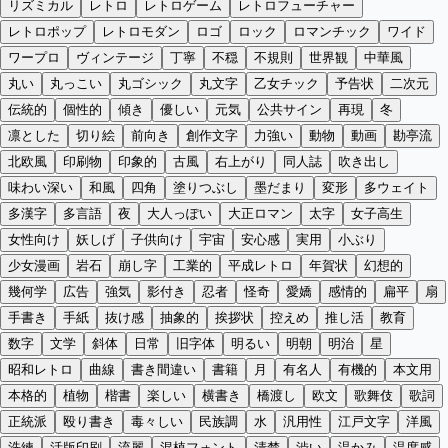
リズミカル
レトロ
レトロゲーム
レトロフューチャー
レトロポップ
レトロモダン
ロゴ
ロック
ロマンチック
ワイド
ワープロ
ヴィンテージ
丁寧
不穏
不規則
世界観
中華風
丸い
丸っこい
丸ゴシック
丸文字
乙女チック
予告状
二次元
伝統的
個性的
傾き
優しい
元気
公共サイン
再現
冬
凛とした
切り絵
前向き
創作文字
力強い
動物
動画
勘亭流
北欧風
印刷物
印象的
古風
右上がり
同人誌
吹き出し
味わい深い
和風
四角
塗りつぶし
墨だまり
変形
多ウェイト
多漢字
多言語
夜
大人っぽい
大正ロマン
太字
女子高生
女性向け
妖しげ
子供向け
宇宙
安心感
実用
小ぶり
少女漫画
岩石
崩し字
工業的
平成レトロ
年賀状
幻想的
幾何学
広告
強気
影付き
忍者
怪奇
愛嬌
感情的
扁平
扇
手書き
手紙
抜け感
抽象的
挨拶状
控えめ
推し活
教育
数字
文学
斜体
日常
旧字体
明るい
明朝
明治
星
昭和レトロ
曲線
書き間違い
書籍
月
有名人
有機的
本文用
本格的
植物
楷書
楽しい
横書き
橋渡し
欧文
歌舞伎
歌詞
正統派
殴り書き
毒々しい
民族調
水
汎用性
江戸文字
洋風
洗練
活版印刷
流麗
混植フォント
清楚
渋い
温かみ
温度感