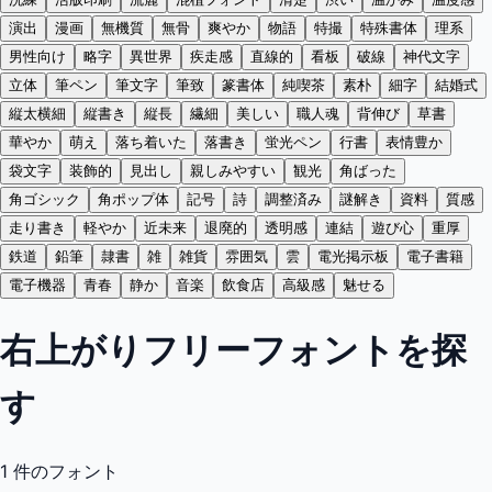
演出
漫画
無機質
無骨
爽やか
物語
特撮
特殊書体
理系
男性向け
略字
異世界
疾走感
直線的
看板
破線
神代文字
立体
筆ペン
筆文字
筆致
篆書体
純喫茶
素朴
細字
結婚式
縦太横細
縦書き
縦長
繊細
美しい
職人魂
背伸び
草書
華やか
萌え
落ち着いた
落書き
蛍光ペン
行書
表情豊か
袋文字
装飾的
見出し
親しみやすい
観光
角ばった
角ゴシック
角ポップ体
記号
詩
調整済み
謎解き
資料
質感
走り書き
軽やか
近未来
退廃的
透明感
連結
遊び心
重厚
鉄道
鉛筆
隷書
雑
雑貨
雰囲気
雲
電光掲示板
電子書籍
電子機器
青春
静か
音楽
飲食店
高級感
魅せる
右上がりフリーフォントを探
す
1
件のフォント