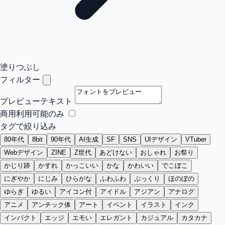
塗りつぶし
フィルター
プレビューテキスト
商用利用可能のみ
タグで絞り込み
80年代
8bit
90年代
AI生成
SF
SNS
UIデザイン
VTuber
Webデザイン
ZINE
Z世代
あどけない
おしゃれ
お祭り
かじり跡
かすれ
かっこいい
かな
かわいい
でこぼこ
にぎやか
にじみ
ひらがな
ふわふわ
ぷっくり
ほのぼの
ゆらぎ
ゆるい
アイコン付
アイドル
アジアン
アナログ
アニメ
アンチック体
アート
イベント
イラスト
インク
インパクト
エッジ
エモい
エレガント
カジュアル
カタカナ