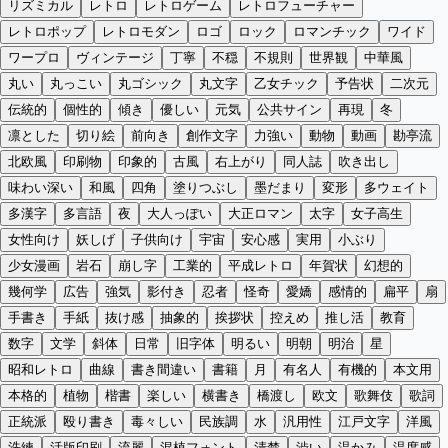
リズミカル
レトロ
レトロゲーム
レトロフューチャー
レトロポップ
レトロモダン
ロゴ
ロック
ロマンチック
ワイド
ワープロ
ヴィンテージ
丁寧
不穏
不規則
世界観
中華風
丸い
丸っこい
丸ゴシック
丸文字
乙女チック
予告状
二次元
伝統的
個性的
傾き
優しい
元気
公共サイン
再現
冬
凛とした
切り絵
前向き
創作文字
力強い
動物
動画
勘亭流
北欧風
印刷物
印象的
古風
右上がり
同人誌
吹き出し
味わい深い
和風
四角
塗りつぶし
墨だまり
変形
多ウェイト
多漢字
多言語
夜
大人っぽい
大正ロマン
太字
女子高生
女性向け
妖しげ
子供向け
宇宙
安心感
実用
小ぶり
少女漫画
岩石
崩し字
工業的
平成レトロ
年賀状
幻想的
幾何学
広告
強気
影付き
忍者
怪奇
愛嬌
感情的
扁平
扇
手書き
手紙
抜け感
抽象的
挨拶状
控えめ
推し活
教育
数字
文学
斜体
日常
旧字体
明るい
明朝
明治
星
昭和レトロ
曲線
書き間違い
書籍
月
有名人
有機的
本文用
本格的
植物
楷書
楽しい
横書き
橋渡し
欧文
歌舞伎
歌詞
正統派
殴り書き
毒々しい
民族調
水
汎用性
江戸文字
洋風
洗練
活版印刷
流麗
混植フォント
清楚
渋い
温かみ
温度感