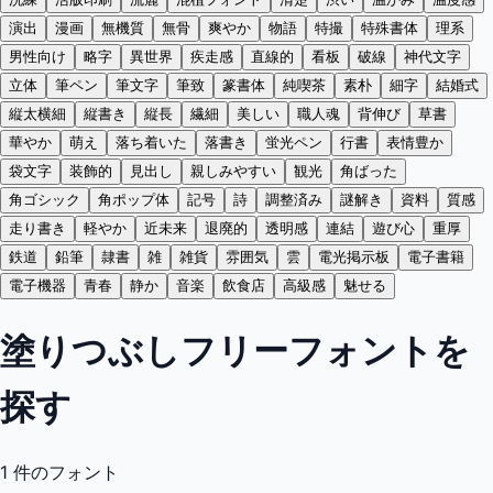
演出
漫画
無機質
無骨
爽やか
物語
特撮
特殊書体
理系
男性向け
略字
異世界
疾走感
直線的
看板
破線
神代文字
立体
筆ペン
筆文字
筆致
篆書体
純喫茶
素朴
細字
結婚式
縦太横細
縦書き
縦長
繊細
美しい
職人魂
背伸び
草書
華やか
萌え
落ち着いた
落書き
蛍光ペン
行書
表情豊か
袋文字
装飾的
見出し
親しみやすい
観光
角ばった
角ゴシック
角ポップ体
記号
詩
調整済み
謎解き
資料
質感
走り書き
軽やか
近未来
退廃的
透明感
連結
遊び心
重厚
鉄道
鉛筆
隷書
雑
雑貨
雰囲気
雲
電光掲示板
電子書籍
電子機器
青春
静か
音楽
飲食店
高級感
魅せる
塗りつぶしフリーフォントを
探す
1
件のフォント