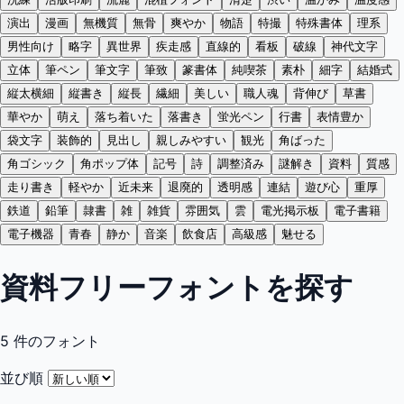
演出
漫画
無機質
無骨
爽やか
物語
特撮
特殊書体
理系
男性向け
略字
異世界
疾走感
直線的
看板
破線
神代文字
立体
筆ペン
筆文字
筆致
篆書体
純喫茶
素朴
細字
結婚式
縦太横細
縦書き
縦長
繊細
美しい
職人魂
背伸び
草書
華やか
萌え
落ち着いた
落書き
蛍光ペン
行書
表情豊か
袋文字
装飾的
見出し
親しみやすい
観光
角ばった
角ゴシック
角ポップ体
記号
詩
調整済み
謎解き
資料
質感
走り書き
軽やか
近未来
退廃的
透明感
連結
遊び心
重厚
鉄道
鉛筆
隷書
雑
雑貨
雰囲気
雲
電光掲示板
電子書籍
電子機器
青春
静か
音楽
飲食店
高級感
魅せる
資料フリーフォントを探す
5
件のフォント
並び順