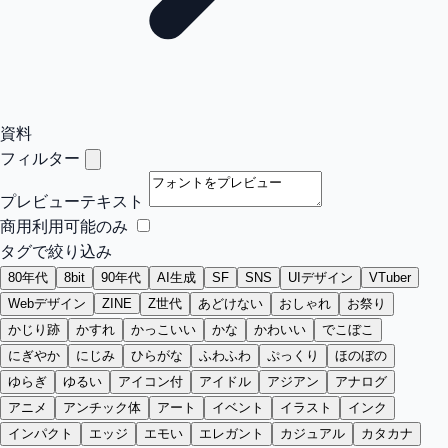
資料
フィルター
プレビューテキスト
商用利用可能のみ
タグで絞り込み
80年代
8bit
90年代
AI生成
SF
SNS
UIデザイン
VTuber
Webデザイン
ZINE
Z世代
あどけない
おしゃれ
お祭り
かじり跡
かすれ
かっこいい
かな
かわいい
でこぼこ
にぎやか
にじみ
ひらがな
ふわふわ
ぷっくり
ほのぼの
ゆらぎ
ゆるい
アイコン付
アイドル
アジアン
アナログ
アニメ
アンチック体
アート
イベント
イラスト
インク
インパクト
エッジ
エモい
エレガント
カジュアル
カタカナ