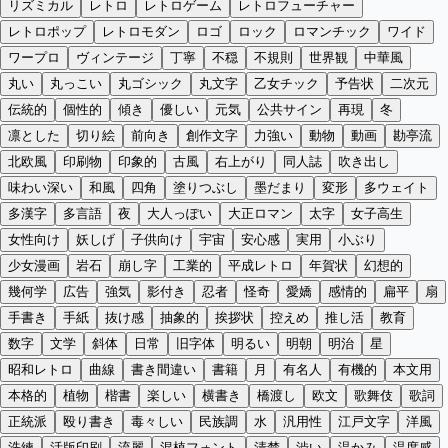
リズミカル
レトロ
レトロゲーム
レトロフューチャー
レトロポップ
レトロモダン
ロゴ
ロック
ロマンチック
ワイド
ワープロ
ヴィンテージ
丁寧
不穏
不規則
世界観
中華風
丸い
丸っこい
丸ゴシック
丸文字
乙女チック
予告状
二次元
伝統的
個性的
傾き
優しい
元気
公共サイン
再現
冬
凛とした
切り絵
前向き
創作文字
力強い
動物
動画
勘亭流
北欧風
印刷物
印象的
古風
右上がり
同人誌
吹き出し
味わい深い
和風
四角
塗りつぶし
墨だまり
変形
多ウェイト
多漢字
多言語
夜
大人っぽい
大正ロマン
太字
女子高生
女性向け
妖しげ
子供向け
宇宙
安心感
実用
小ぶり
少女漫画
岩石
崩し字
工業的
平成レトロ
年賀状
幻想的
幾何学
広告
強気
影付き
忍者
怪奇
愛嬌
感情的
扁平
扇
手書き
手紙
抜け感
抽象的
挨拶状
控えめ
推し活
教育
数字
文学
斜体
日常
旧字体
明るい
明朝
明治
星
昭和レトロ
曲線
書き間違い
書籍
月
有名人
有機的
本文用
本格的
植物
楷書
楽しい
横書き
橋渡し
欧文
歌舞伎
歌詞
正統派
殴り書き
毒々しい
民族調
水
汎用性
江戸文字
洋風
洗練
活版印刷
流麗
混植フォント
清楚
渋い
温かみ
温度感