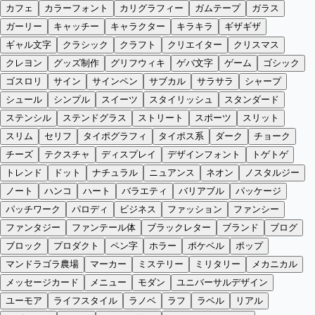
カフェ
カラーフォント
カリグラフィー
ガムテープ
ガラス
ガーリー
キャッチー
キャラクター
キラキラ
ギザギザ
ギャル文字
クラシック
クラフト
クリエイター
クリスマス
クレヨン
グッズ制作
グリフウィキ
ゲバ文字
ゲーム
ゴシック
ゴスロリ
サイン
サインペン
サブカル
サラサラ
シャープ
シュール
シンプル
スイーツ
スタイリッシュ
スタンダード
ステンシル
ステンドグラス
ストリート
スポーツ
スリット
スリム
セリフ
タイポグラフィ
タイポス系
ダーク
チョーク
チーズ
テクスチャ
ディスプレイ
デザインフォント
トゲトゲ
トレンド
ドット
ナチュラル
ニュアンス
ネオン
ノスタルジー
ノート
ハンコ
ハート
バラエティ
バリアブル
パッケージ
パッチワーク
パロディ
ビジネス
ファッション
ファンシー
ファンタジー
ファンテール体
ブラックレター
ブランド
ブログ
ブロック
プロダクト
ペン字
ホラー
ポケベル
ポップ
マンドラゴラ農場
マーカー
ミステリー
ミリタリー
メカニカル
メッセージカード
メニュー
モダン
ユニバーサルデザイン
ユーモア
ライフスタイル
ラノベ
ラフ
ラベル
リアル